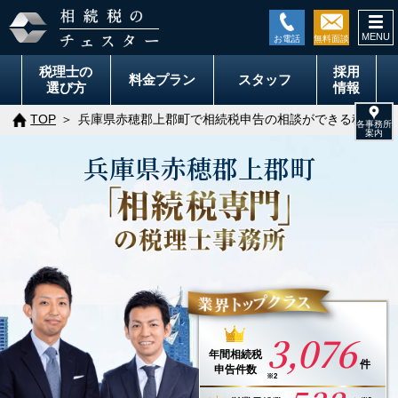
togg
navi
税理士の
採用
料金
プラン
スタッフ
選び方
情報
TOP
兵庫県赤穂郡上郡町で相続税申告の相談ができる税理士
兵庫県
赤穂郡
上郡町
3,076
年間
相続税
件
申告件数
※2