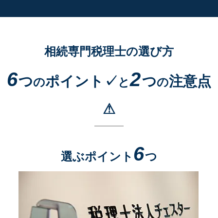
相続専門税理士の選び方
6
2
つ
ポイント✓
つ
注意点
の
と
の
⚠
6
選ぶポイント
つ