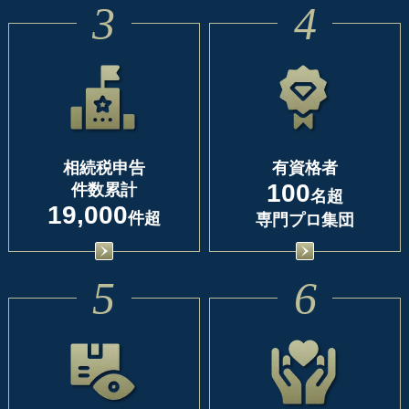
3
4
相続税申告
有資格者
100
件数累計
名超
19,000
件超
専門プロ集団
5
6