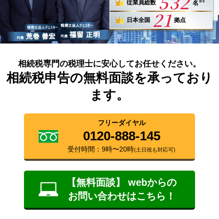
532
※3
従業員総数
名
21
日本全国
拠点
相続税専門の税理士に安心してお任せください。
相続税申告の無料面談を承っており
ます。
フリーダイヤル
0120-888-145
受付時間：9時〜20時
(土日祝も対応可)
【無料面談】 webからの
お問い合わせはこちら！