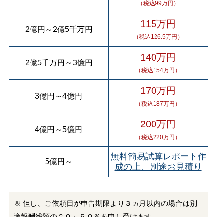
（税込99万円）
115万円
2億円
～
2億5千万円
（税込126.5万円）
140万円
2億5千万円
～
3億円
（税込154万円）
170万円
3億円
～
4億円
（税込187万円）
200万円
4億円
～
5億円
（税込220万円）
無料簡易試算レポート作
5億円
～
成の上、別途お見積り
※ 但し、ご依頼日が申告期限より３ヵ月以内の場合は別
途報酬総額の２０～５０％を申し受けます。