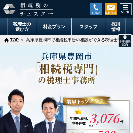
togg
navi
税理士の
採用
料金
プラン
スタッフ
選び方
情報
TOP
兵庫県豊岡市で相続税申告の相談ができる税理士事務所
兵庫県
豊岡市
3,076
年間
相続税
件
申告件数
※2