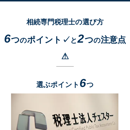
相続専門税理士の選び方
6
2
つ
ポイント✓
つ
注意点
の
と
の
⚠
6
選ぶポイント
つ