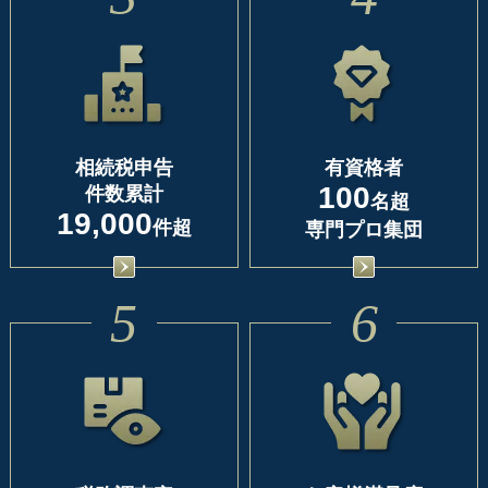
相続税申告
有資格者
100
件数累計
名超
19,000
件超
専門プロ集団
5
6