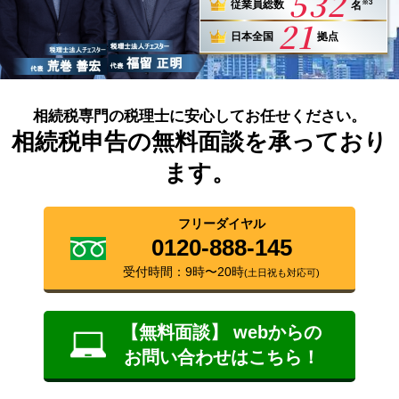
532
※3
従業員総数
名
21
日本全国
拠点
相続税専門の税理士に安心してお任せください。
相続税申告の無料面談を承っており
ます。
フリーダイヤル
0120-888-145
受付時間：9時〜20時
(土日祝も対応可)
【無料面談】 webからの
お問い合わせはこちら！