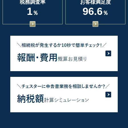
税務調査率
お客様満足度
1
96.6
％
％