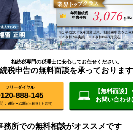
3,076
年間
相続税
申告件数
※2
件
※1
平成20年6月
開業以来
、
相続税申告
を
ご依
※2 令和7年実績 ※3 令和8年8月現在
相続税専門の税理士に安心してお任せください。
続税申告の無料面談を承っておりま
フリーダイヤル
【無料面談】 
0120-888-145
お問い合わせ
間：9時〜20時
(土日祝も対応可)
事務所での無料相談がオススメです