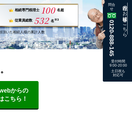
問合
既存のお客様はこちら
100
せ
相続専門税理士
名超
532
※3
従業員総数
名
0120-888-145
頼
頂いた
相続人様
の
累計
人数
受付時間
9:00-20:00
す。
土日祝も
対応可
webからの
はこちら！