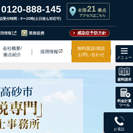
0120-888-145
21
全国
拠点
アクセスはこちら
話受付時間：9〜20時(土日祝も対応可)
感染症予防方針
用情報
業務提携
toggl
会社概要/
無料面談/相談
採用情
報
navig
拠点紹介
お問い合わせ
資料請求
高砂市
料金計算
ツール
お電話