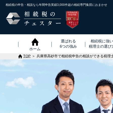
相続税の申告・相談なら年間申告実績3,000件超の
相続専門集団におまかせ
年間相続税
申告件数
3076
※
件
業界トップ
クラス
選ばれる
相続税に強
6つの強み
税理士
の
選び
ホーム
TOP
兵庫県高砂市で相続税申告の相談ができる税理