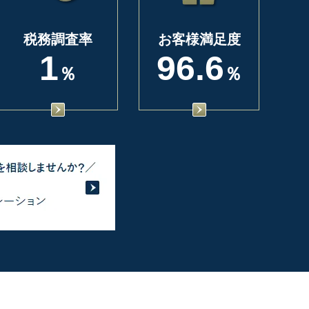
税務調査率
お客様満足度
1
96.6
％
％