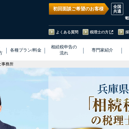
初回面談ご希望のお客様
電
よくある質問
税理士の方
採
い
相続税
申告
の
各種プラン
/
料金
専門家
紹介
方
流れ
士事務所
兵庫県