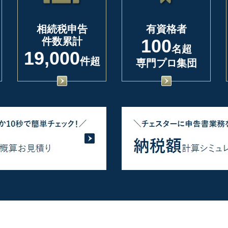
相続税申告
有資格者
件数累計
100
名超
19,000
件超
専門プロ集団