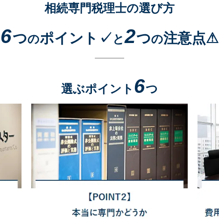
相続専門税理士の選び方
6
2
つ
ポイント✓
つ
注意点⚠
の
と
の
6
選ぶポイント
つ