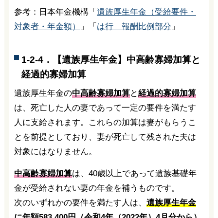
参考：日本年金機構「
遺族厚生年金（受給要件・
対象者・年金額）
」「
は行 報酬比例部分
」
1-2-4．【遺族厚生年金】中高齢寡婦加算と
経過的寡婦加算
遺族厚生年金の
中高齢寡婦加算
と
経過的寡婦加算
は、死亡した人の妻であって一定の要件を満たす
人に支給されます。これらの加算は妻がもらうこ
とを前提としており、妻が死亡して残された夫は
対象にはなりません。
中高齢寡婦加算
は、40歳以上であって遺族基礎年
金が受給されない妻の年金を補うものです。
次のいずれかの要件を満たす人は、
遺族厚生年金
に年額583,400円（令和4年（2022年）4月分から）