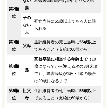
ない
30歳未満の場合は5年間のみ支給
妻
第2
順
位
子の
死亡当時に55歳以上である人に限
ない
られる
夫
第3
順
生計維持者の死亡当時に
55歳以上
父母
位
であること（支給は60歳から）
高校卒業に相当する年齢まで
（18
第4順
歳になってから迎える次の3月末ま
孫
位
で）、障害等級が1級・2級の場合
は20歳になるまで
第5順
祖父
生計維持者の死亡当時に
55歳以上
位
母
であること（支給は60歳から）