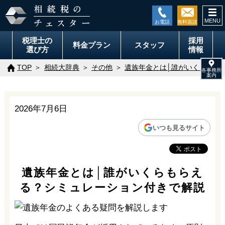
togg
navi
税理士の
採用
料金
プラン
スタッフ
選び方
情報
TOP
相続大辞典
その他
遺族年金とは│誰がいくらもら
2026年7月6日
いつも見るサイト
遺族年金とは│誰がいくらもらえ
る？シミュレーション付きで解説