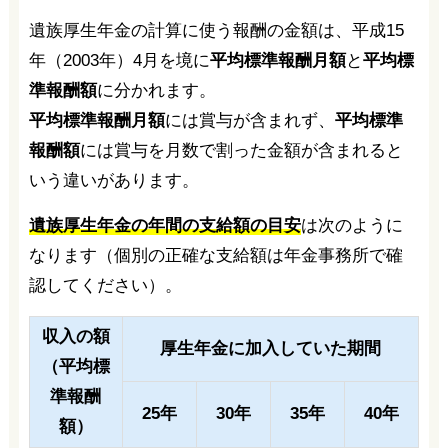
遺族厚生年金の計算に使う報酬の金額は、平成15
年（2003年）4月を境に
平均標準報酬月額
と
平均標
準報酬額
に分かれます。
平均標準報酬月額
には賞与が含まれず、
平均標準
報酬額
には賞与を月数で割った金額が含まれると
いう違いがあります。
遺族厚生年金の年間の支給額の目安
は次のように
なります（個別の正確な支給額は年金事務所で確
認してください）。
収入の額
厚生年金に加入していた期間
（平均標
準報酬
25年
30年
35年
40年
額）