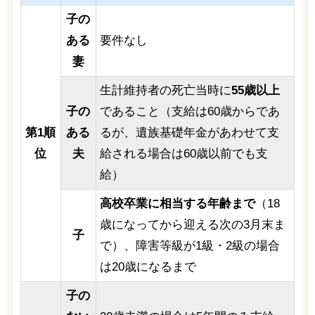
子の
ある
要件なし
妻
生計維持者の死亡当時に
55歳以上
子の
であること（支給は60歳からであ
第1
順
ある
るが、遺族基礎年金があわせて支
位
夫
給される場合は60歳以前でも支
給）
高校卒業に相当する年齢まで
（18
歳になってから迎える次の3月末ま
子
で）、障害等級が1級・2級の場合
は20歳になるまで
子の