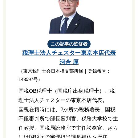
この記事の監修者
税理士法人チェスター
東京本店代表
河合 厚
（
東京税理士会日本橋支部
所属｜登録番号：
143997号）
国税OB税理士（国税庁出身税理士）。税
理士法人チェスターの東京本店代表。
国税在籍時には、2か所の税務署長、国税
不服審判所で部長審判官、税務大学校で主
任教授、国税局訟務室で主任訟務官、さら
には国税庁で審理担当課長補佐を歴任。