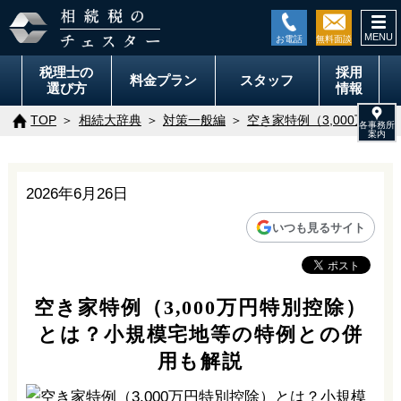
togg
navi
税理士の
採用
料金
プラン
スタッフ
選び方
情報
TOP
相続大辞典
対策一般編
空き家特例（3,000万円
2026年6月26日
いつも見るサイト
空き家特例（3,000万円特別控除）
とは？小規模宅地等の特例との併
用も解説