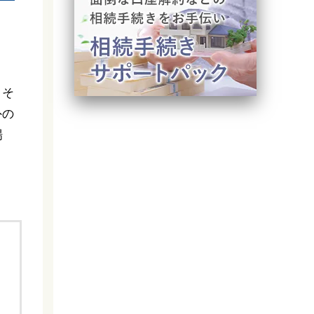
、そ
外の
場