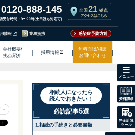
0120-888-145
21
全国
拠点
アクセスはこちら
話受付時間：9〜20時(土日祝も対応可)
感染症予防方針
用情報
業務提携
会社概要/
無料面談/相談
採用情
報
拠点紹介
お問い合わせ
toggl
navig
相続人になったら
読んでおきたい！
資料請求
5
イト
必読記事
選
料金計算
1.相続の手続きと必要書類
ツール