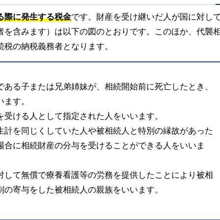
る際に発生する税金
です。財産を受け継いだ人が国に対し
者を含みます）は以下の図のとおりです。このほか、代襲
続税の納税義務者となります。
である子または兄弟姉妹が、相続開始前に死亡したとき、
います。
を受ける人として指定された人をいいます。
生計を同じくしていた人や被相続人と特別の縁故があった
場合に相続財産の分与を受けることができる人をいいま
対して無償で療養看護等の労務を提供したことにより被相
別の寄与をした被相続人の親族をいいます。