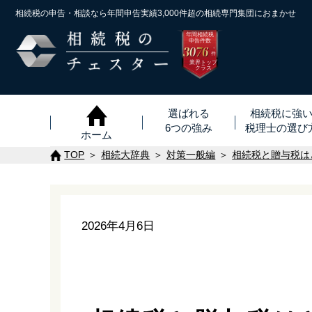
相続税の申告・相談なら年間申告実績3,000件超の
相続専門集団におまかせ
年間相続税
申告件数
3076
※
件
業界トップ
クラス
選ばれる
相続税に強
6つの強み
税理士
の
選び
ホーム
TOP
相続大辞典
対策一般編
相続税と贈与税は
2026年4月6日