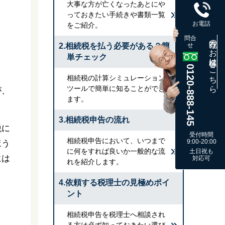
大事な方が亡くなったあとにや
っておきたい手続きや書類一覧
お電話
をご紹介。
問合
既存のお客様はこちら
2.相続税を払う必要がある？簡
せ
単チェック
0120-888-145
相続税の計算シミュレーション
ツールで簡単に知ることができ
が、
ます。
3.相続税申告の流れ
税に
受付時間
相続税申告において、いつまで
9:00-20:00
ほう
に何をすれば良いか一般的な流
土日祝も
には
対応可
れを紹介します。
4.依頼する税理士の見極めポイ
ント
相続税申告を税理士へ相談され
る方は必ず知っておきたい選び