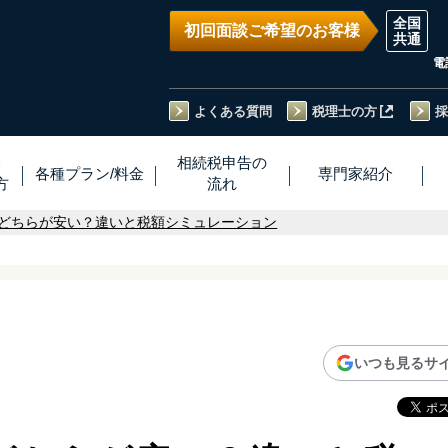
初回面談ご希望のお客様
電
よくある質問
税理士の方
採
い
相続税
申告
の
各種プラン
/
料金
専門家
紹介
方
流れ
どちらが安い？違いと税額シミュレーション
いつも見るサ