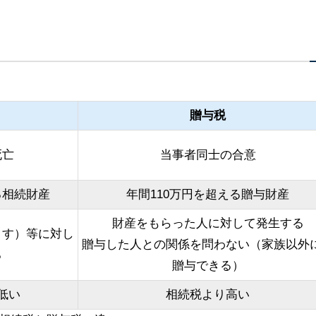
。
贈与税
死亡
当事者同士の合意
る相続財産
年間110万円を超える贈与財産
財産をもらった人に対して発生する
ます）等に対し
贈与した人との関係を問わない（家族以外
る
贈与できる）
低い
相続税より高い