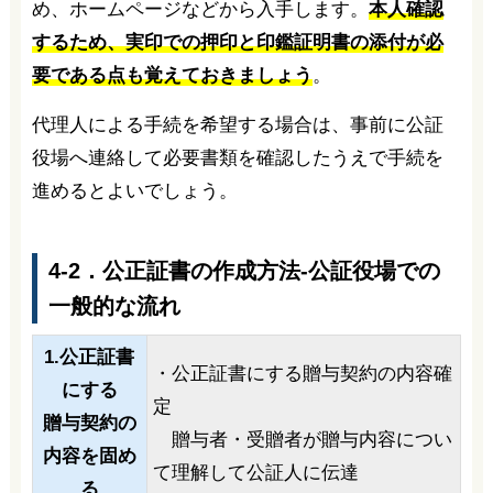
め、ホームページなどから入手します。
本人確認
するため、実印での押印と印鑑証明書の添付が必
要である点も覚えておきましょう
。
代理人による手続を希望する場合は、事前に公証
役場へ連絡して必要書類を確認したうえで手続を
進めるとよいでしょう。
4-2．公正証書の作成方法-公証役場での
一般的な流れ
1.公正証書
・公正証書にする贈与契約の内容確
にする
定
贈与契約の
贈与者・受贈者が贈与内容につい
内容を固め
て理解して公証人に伝達
る