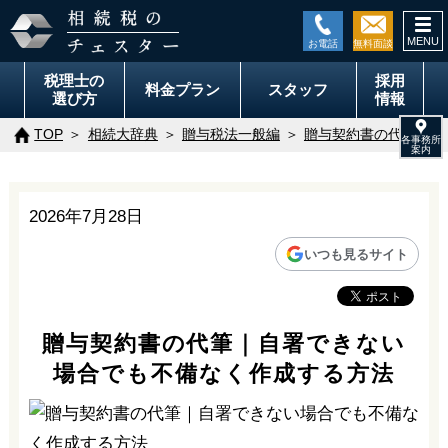
togg
navi
税理士の
採用
料金
プラン
スタッフ
選び方
情報
TOP
相続大辞典
贈与税法一般編
贈与契約書の代筆｜自
2026年7月28日
いつも見るサイト
贈与契約書の代筆｜自署できない
場合でも不備なく作成する方法