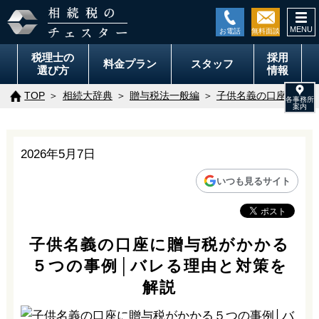
togg
navi
税理士の
採用
料金
プラン
スタッフ
選び方
情報
TOP
相続大辞典
贈与税法一般編
子供名義の口座に贈与
2026年5月7日
いつも見るサイト
子供名義の口座に贈与税がかかる
５つの事例│バレる理由と対策を
解説