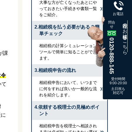
大事な方が亡くなったあとにや
っておきたい手続きや書類一覧
お電話
をご紹介。
問合
既存のお客様はこちら
2.相続税を払う必要がある？簡
せ
単チェック
0120-888-145
相続税の計算シミュレーション
ツールで簡単に知ることができ
が課
ます。
3.相続税申告の流れ
は令
受付時間
相続税申告において、いつまで
9:00-20:00
いて
に何をすれば良いか一般的な流
土日祝も
対応可
れを紹介します。
贈
4.依頼する税理士の見極めポイ
ント
産に
相続税申告を税理士へ相談され
る方は必ず知っておきたい選び