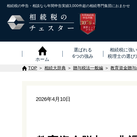
相続税の申告・相談なら年間申告実績3,000件超の
相続専門集団におまかせ
年間相続税
申告件数
3076
※
件
業界トップ
クラス
選ばれる
相続税に強
6つの強み
税理士
の
選び
ホーム
TOP
相続大辞典
贈与税法一般編
教育資金贈与
2026年4月10日