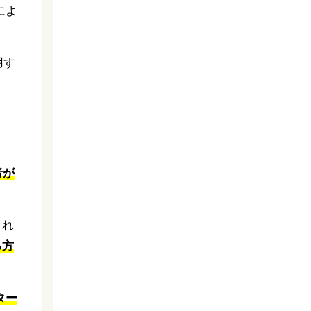
によ
用す
者が
され
る方
ター