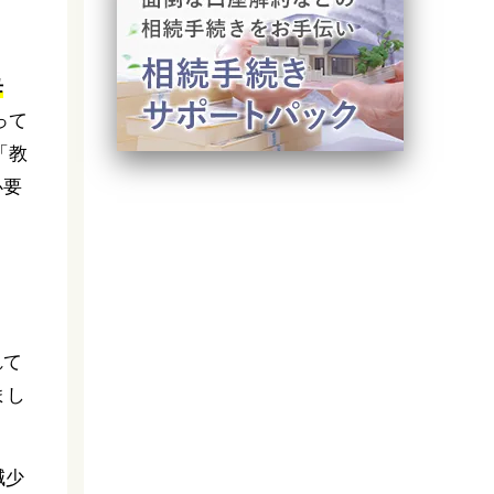
母
って
「教
必要
れて
まし
減少