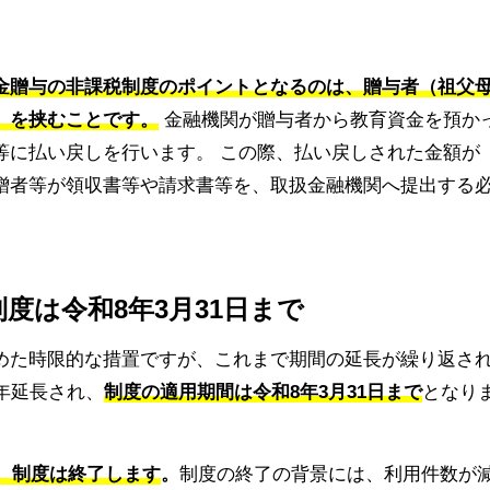
金贈与の非課税制度のポイントとなるのは、贈与者（祖父
」を挟むことです。
金融機関が贈与者から教育資金を預か
等に払い戻しを行います。 この際、払い戻しされた金額が
贈者等が領収書等や請求書等を、取扱金融機関へ提出する
制度は令和8年3月31日まで
めた時限的な措置ですが、これまで期間の延長が繰り返さ
年延長され、
制度の適用期間は令和8年3月31日まで
となり
く、制度は終了します
。
制度の終了の背景には、利用件数が