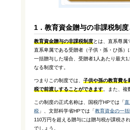
1．教育資金贈与の非課税制
教育資金贈与の非課税制度
とは、直系尊属
直系卑属である受贈者（子供・孫・ひ孫）
一括贈与した場合、受贈者1人あたり最大1,
なる制度です。
つまりこの制度では、
子供や孫の教育費を最
税で前渡しすることができます
。また、複
この制度の正式名称は、国税庁HPでは「
直
税
」、文部科学省HPでは「
教育資金の一括
110万円を超える贈与には贈与税が課税され
でしょう。