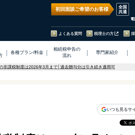
初回面談ご希望のお客様
電
よくある質問
税理士の方
採
い
相続税
申告
の
各種プラン
/
料金
専門家
紹介
方
流れ
の非課税制度は2026年3月まで│過去贈与分は引き続き適用可
いつも見るサ