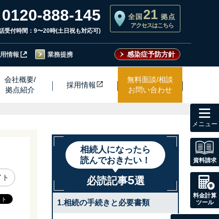
0120-888-145
21
全国
拠点
アクセスはこちら
話受付時間：9〜20時(土日祝も対応可)
感染症予防方針
用情報
業務提携
会社概要/
無料面談/相談
採用情
報
拠点紹介
お問い合わせ
toggl
navig
相続人になったら
読んでおきたい！
資料請求
5
イト
必読記事
選
料金計算
1.相続の手続きと必要書類
ツール