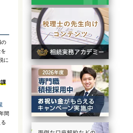
満の
金を
税に
非課
課
年間
える