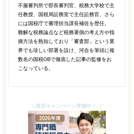
不服審判所で部長審判官、税務大学校で主
任教授、国税局訟務室で主任訟務官、さら
には国税庁で審理担当課長補佐を歴任。
難解な税務論点など税務署側の考え方や指
摘方法を熟知しており「審査部」という業
界でも珍しい部署を設け、河合を筆頭に複
数名の国税OBで徹底した記事の監修をお
こなっている。
＼採用キャンペーン実施中！-／