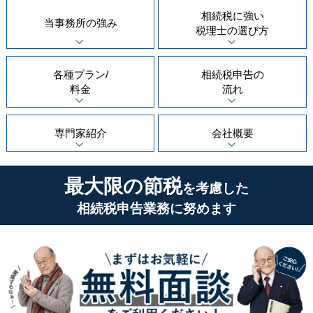
相続税に強い
当事務所の
強み
税理士の
選び方
各種プラン/
相続税申告の
料金
流れ
専門家紹介
会社概要
最大限の節税
を考慮した
相続税申告業務に努めます