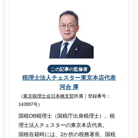
この記事の監修者
税理士法人チェスター
東京本店代表
河合 厚
（
東京税理士会日本橋支部
所属｜登録番号：
143997号）
国税OB税理士（国税庁出身税理士）。税
理士法人チェスターの東京本店代表。
国税在籍時には、2か所の税務署長、国税