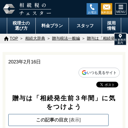
togg
navi
税理士の
採用
料金
プラン
スタッフ
選び方
情報
TOP
相続大辞典
贈与税法一般編
贈与は「相続発生前３
2023年2月16日
いつも見るサイト
贈与は「相続発生前３年間」に気
をつけよう
この記事の目次
[
表示
]