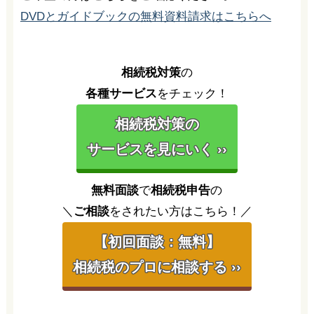
DVDとガイドブックの無料資料請求はこちらへ
相続税対策
の
各種サービス
をチェック！
相続税対策の
サービスを見にいく ››
無料面談
で
相続税申告
の
＼
ご相談
をされたい方はこちら！／
【初回面談：無料】
相続税のプロに相談する ››