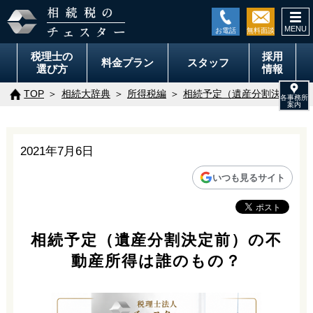
togg
navi
税理士の
採用
料金
プラン
スタッフ
選び方
情報
TOP
相続大辞典
所得税編
相続予定（遺産分割決定前）
2021年7月6日
いつも見るサイト
相続予定（遺産分割決定前）の不
動産所得は誰のもの？