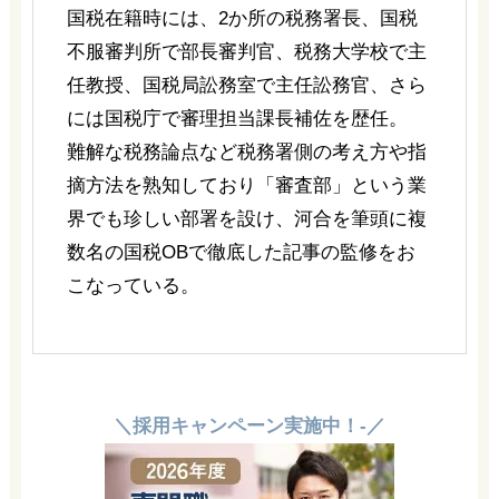
国税在籍時には、2か所の税務署長、国税
不服審判所で部長審判官、税務大学校で主
任教授、国税局訟務室で主任訟務官、さら
には国税庁で審理担当課長補佐を歴任。
難解な税務論点など税務署側の考え方や指
摘方法を熟知しており「審査部」という業
界でも珍しい部署を設け、河合を筆頭に複
数名の国税OBで徹底した記事の監修をお
こなっている。
＼採用キャンペーン実施中！-／