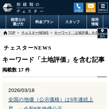
togg
navi
税理士の
採用
料金
プラン
スタッフ
選び方
情報
TOP
チェスターNEWS
キーワード「土地評価」を含む記事
チェスターNEWS
キーワード「土地評価」を含む記事
掲載数 17 件
2026/03/18
全国の地価（公示価格）は5年連続上
昇 ～令和8年地価公示