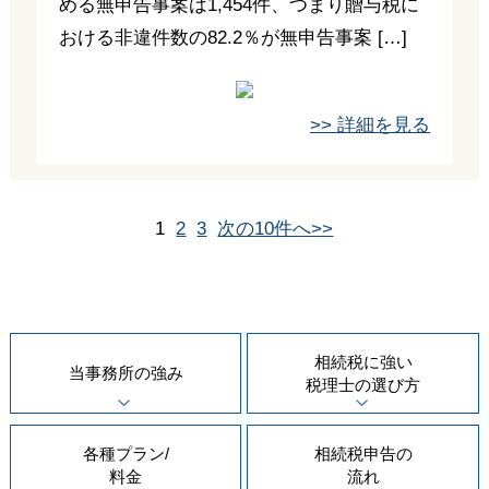
める無申告事案は1,454件、つまり贈与税に
おける非違件数の82.2％が無申告事案 […]
>> 詳細を見る
1
2
3
次の10件へ>>
相続税に強い
当事務所の
強み
税理士の
選び方
各種プラン/
相続税申告の
料金
流れ