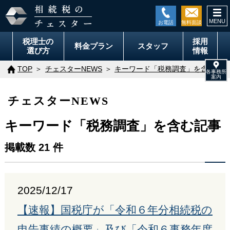
togg
navi
税理士の
採用
料金
プラン
スタッフ
選び方
情報
TOP
チェスターNEWS
キーワード「税務調査」を含む記事
チェスターNEWS
キーワード「税務調査」を含む記事
掲載数 21 件
2025/12/17
【速報】国税庁が「令和６年分相続税の
申告事績の概要」及び「令和６事務年度