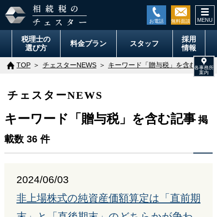
togg
navi
税理士の
採用
料金
プラン
スタッフ
選び方
情報
TOP
チェスターNEWS
キーワード「贈与税」を含む記事
チェスターNEWS
キーワード「贈与税」を含む記事
掲
載数 36 件
2024/06/03
非上場株式の純資産価額算定は「直前期
末」と「直後期末」のどちらかが争わ