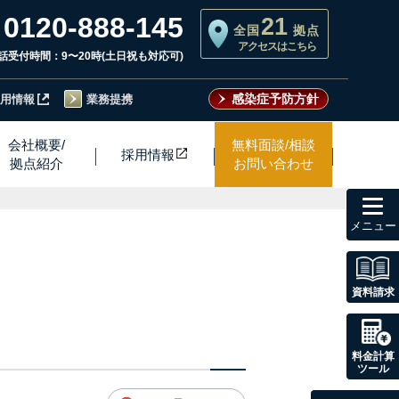
0120-888-145
21
全国
拠点
アクセスはこちら
話受付時間：9〜20時(土日祝も対応可)
感染症予防方針
用情報
業務提携
会社概要/
無料面談/相談
採用情
報
拠点紹介
お問い合わせ
toggl
navig
資料請求
料金計算
ツール