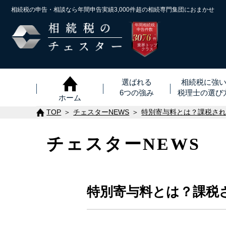
相続税の申告・相談なら年間申告実績3,000件超の
相続専門集団におまかせ
年間相続税
申告件数
3076
※
件
業界トップ
クラス
選ばれる
相続税に強
6つの強み
税理士
の
選び
ホーム
TOP
チェスターNEWS
特別寄与料とは？課税さ
チェスターNEWS
特別寄与料とは？課税