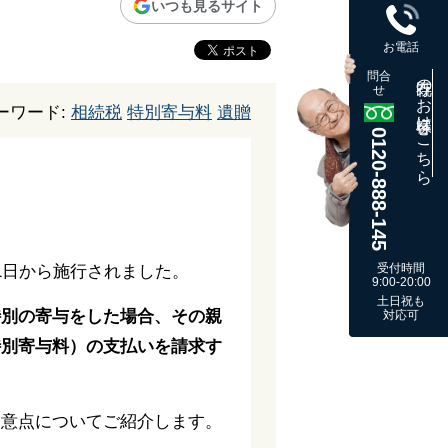
いつも見るサイト
お電話
問合
既存のお客様はこちら
せ
ーワード:
相続税
特別寄与料
遺贈
0120-888-145
受付時間
1日から施行されました。
9:00-20:00
土日祝も
特別の寄与をした場合、その親
対応可
特別寄与料）の支払いを請求す
留意点についてご紹介します。