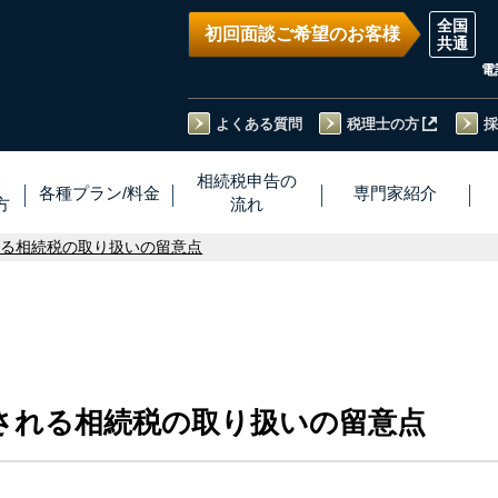
初回面談ご希望のお客様
電
よくある質問
税理士の方
採
い
相続税
申告
の
各種プラン
/
料金
専門家
紹介
方
流れ
れる相続税の取り扱いの留意点
される相続税の取り扱いの留意点