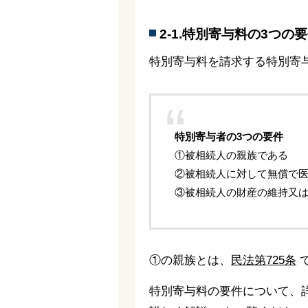
2-1.特別寄与料の3つの
特別寄与料を請求する特別寄
特別寄与者の3つの要件
①被相続人の親族である
②被相続人に対して無償で
③被相続人の財産の維持又
①の親族とは、
民法第725条
で
特別寄与料の要件について、