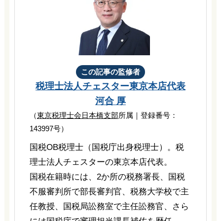
この記事の監修者
税理士法人チェスター
東京本店代表
河合 厚
（
東京税理士会日本橋支部
所属｜登録番号：
143997号）
国税OB税理士（国税庁出身税理士）。税
理士法人チェスターの東京本店代表。
国税在籍時には、2か所の税務署長、国税
不服審判所で部長審判官、税務大学校で主
任教授、国税局訟務室で主任訟務官、さら