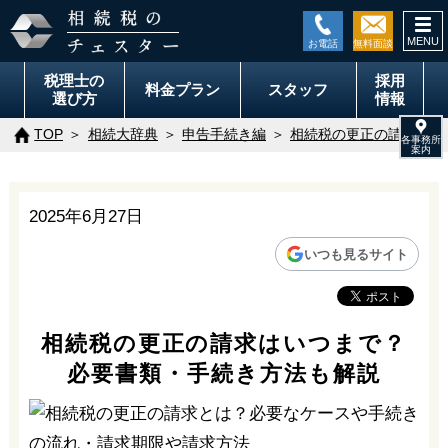
togg
navi
税理士の
採用
料金
プラン
スタッフ
選び方
情報
TOP
相続大辞典
申告手続き編
相続税の更正の請求はい
2025年6月27日
いつも見るサイト
相続税の更正の請求はいつまで？
必要書類・手続き方法も解説