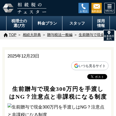
togg
navi
税理士の
採用
料金
プラン
スタッフ
選び方
情報
TOP
相続大辞典
贈与税法一般編
生前贈与で現金300
2025年12月23日
いつも見るサイト
生前贈与で現金300万円を手渡し
はNG？注意点と非課税になる制度