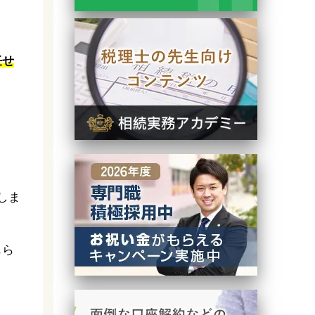
任せ
しま
もら