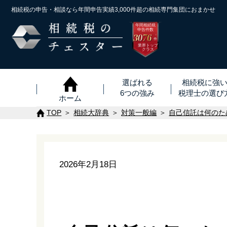
相続税の申告・相談なら年間申告実績3,000件超の
相続専門集団におまかせ
年間相続税
申告件数
3076
※
件
業界トップ
クラス
選ばれる
相続税に強
6つの強み
税理士
の
選び
ホーム
TOP
相続大辞典
対策一般編
自己信託は何のた
2026年2月18日