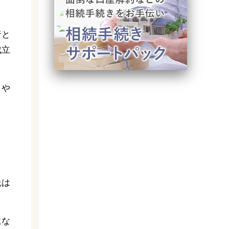
者と
成立
りや
託は
にな