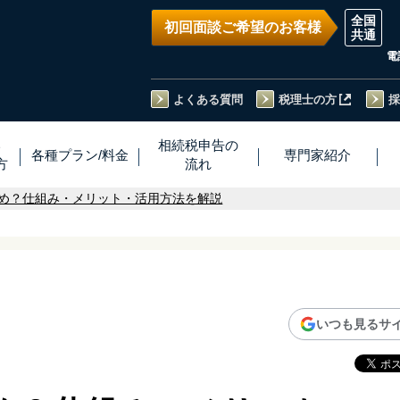
初回面談ご希望のお客様
電
よくある質問
税理士の方
採
い
相続税
申告
の
各種プラン
/
料金
専門家
紹介
方
流れ
め？仕組み・メリット・活用方法を解説
いつも見るサ