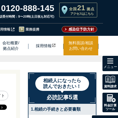
0120-888-145
21
全国
拠点
アクセスはこちら
話受付時間：9〜20時(土日祝も対応可)
感染症予防方針
用情報
業務提携
会社概要/
無料面談/相談
採用情
報
拠点紹介
お問い合わせ
toggl
navig
相続人になったら
読んでおきたい！
資料請求
5
イト
必読記事
選
料金計算
1.相続の手続きと必要書類
ツール