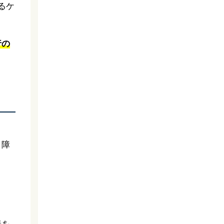
るケ
行の
、障