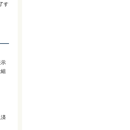
了す
表示
仕組
返済