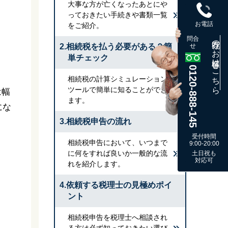
大事な方が亡くなったあとにや
っておきたい手続きや書類一覧
お電話
をご紹介。
問合
既存のお客様はこちら
2.相続税を払う必要がある？簡
せ
単チェック
0120-888-145
相続税の計算シミュレーション
ツールで簡単に知ることができ
は幅
ます。
にな
3.相続税申告の流れ
受付時間
相続税申告において、いつまで
9:00-20:00
に何をすれば良いか一般的な流
土日祝も
対応可
れを紹介します。
4.依頼する税理士の見極めポイ
ント
相続税申告を税理士へ相談され
る方は必ず知っておきたい選び