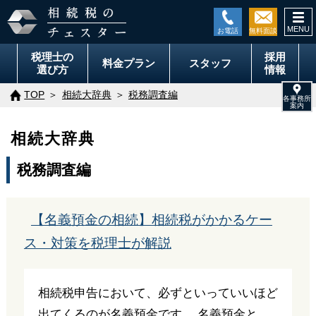
togg
navi
税理士の
採用
料金
プラン
スタッフ
選び方
情報
TOP
相続大辞典
税務調査編
相続大辞典
税務調査編
【名義預金の相続】相続税がかかるケー
ス・対策を税理士が解説
相続税申告において、必ずといっていいほど
出てくるのが名義預金です。 名義預金と