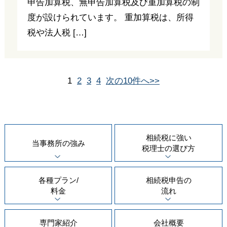
申告加算税、無申告加算税及び重加算税の制
度が設けられています。 重加算税は、所得
税や法人税 […]
1
2
3
4
次の10件へ>>
相続税に強い
当事務所の
強み
税理士の
選び方
各種プラン/
相続税申告の
料金
流れ
専門家紹介
会社概要