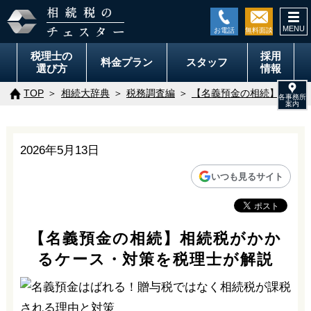
togg
navi
税理士の
採用
料金
プラン
スタッフ
選び方
情報
TOP
相続大辞典
税務調査編
【名義預金の相続】相続税
2026年5月13日
いつも見るサイト
【名義預金の相続】相続税がかか
るケース・対策を税理士が解説