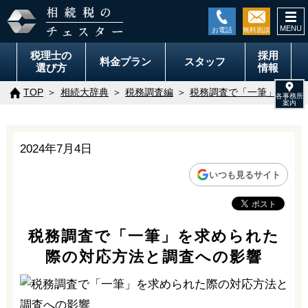
togg
navi
税理士の
採用
料金
プラン
スタッフ
選び方
情報
TOP
相続大辞典
税務調査編
税務調査で「一筆」を求め
2024年7月4日
いつも見るサイト
税務調査で「一筆」を求められた
際の対応方法と調査への影響