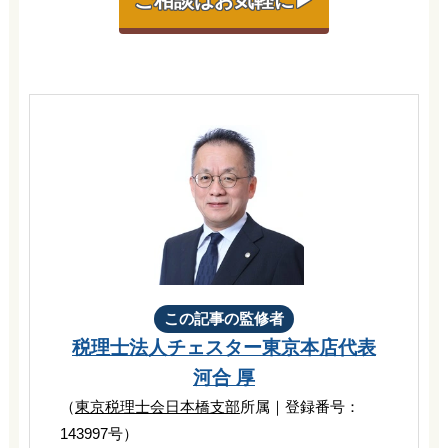
この記事の監修者
税理士法人チェスター
東京本店代表
河合 厚
（
東京税理士会日本橋支部
所属｜登録番号：
143997号）