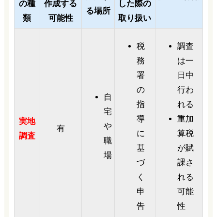
の種
作成する
した際の
る場所
類
可能性
取り扱い
税
調査
務
は一
署
日中
の
行わ
自
指
れる
宅
導
重加
実地
や
有
に
算税
調査
職
基
が賦
場
づ
課さ
く
れる
申
可能
告
性