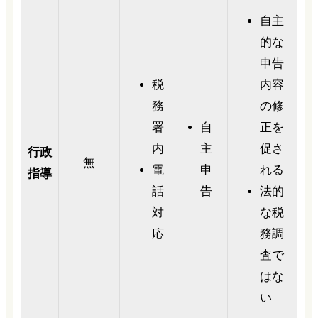
自主
的な
申告
税
内容
務
の修
署
自
正を
内
主
促さ
行政
無
電
申
れる
指導
話
告
法的
対
な税
応
務調
査で
はな
い