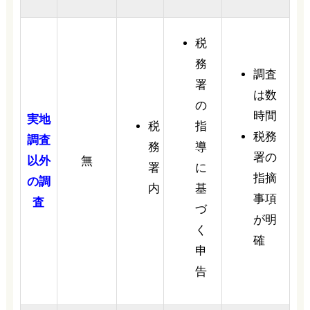
税
務
調査
署
は数
の
時間
実地
税
指
税務
調査
務
導
署の
以外
無
署
に
指摘
の調
内
基
事項
査
づ
が明
く
確
申
告