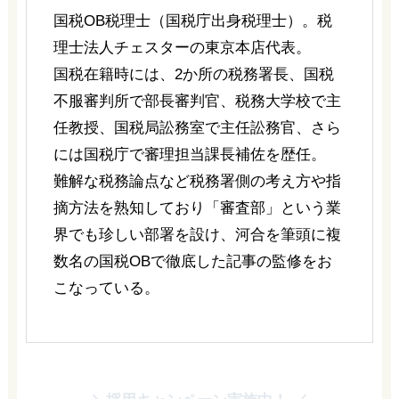
国税OB税理士（国税庁出身税理士）。税
理士法人チェスターの東京本店代表。
国税在籍時には、2か所の税務署長、国税
不服審判所で部長審判官、税務大学校で主
任教授、国税局訟務室で主任訟務官、さら
には国税庁で審理担当課長補佐を歴任。
難解な税務論点など税務署側の考え方や指
摘方法を熟知しており「審査部」という業
界でも珍しい部署を設け、河合を筆頭に複
数名の国税OBで徹底した記事の監修をお
こなっている。