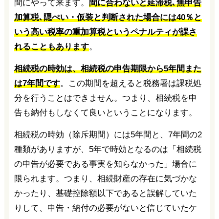
間にやって来ます。
間に合わないと延滞税､無申告
加算税､隠ぺい・仮装と判断された場合には40％と
いう高い税率の重加算税というペナルティが課さ
れることもあります
。
相続税の時効は、相続税の申告期限から5年間また
は7年間です
。この期間を超えると税務署は課税処
分を行うことはできません。つまり、相続税を申
告も納付もしなくて良いということになります。
相続税の時効（除斥期間）には5年間と、7年間の2
種類がありますが、5年で時効となるのは「相続税
の申告が必要である事実を知らなかった」場合に
限られます。つまり、相続財産の存在に気づかな
かったり、基礎控除額以下であると誤解していた
りして、申告・納付の必要がないと信じていたケ