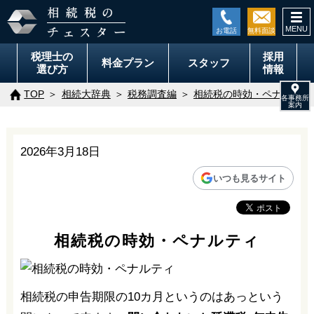
togg
navi
税理士の
採用
料金
プラン
スタッフ
選び方
情報
TOP
相続大辞典
税務調査編
相続税の時効・ペナルティ
2026年3月18日
いつも見るサイト
相続税の時効・ペナルティ
相続税の申告期限の10カ月というのはあっという