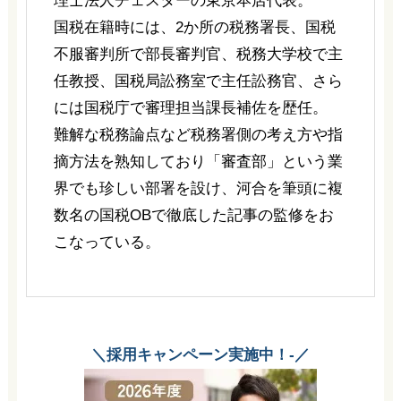
理士法人チェスターの東京本店代表。
国税在籍時には、2か所の税務署長、国税
不服審判所で部長審判官、税務大学校で主
任教授、国税局訟務室で主任訟務官、さら
には国税庁で審理担当課長補佐を歴任。
難解な税務論点など税務署側の考え方や指
摘方法を熟知しており「審査部」という業
界でも珍しい部署を設け、河合を筆頭に複
数名の国税OBで徹底した記事の監修をお
こなっている。
＼採用キャンペーン実施中！-／