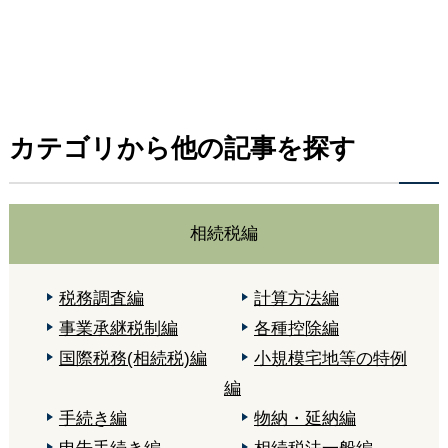
カテゴリから他の記事を探す
相続税編
税務調査編
計算方法編
事業承継税制編
各種控除編
国際税務(相続税)編
小規模宅地等の特例
編
手続き編
物納・延納編