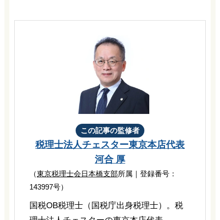
この記事の監修者
税理士法人チェスター
東京本店代表
河合 厚
（
東京税理士会日本橋支部
所属｜登録番号：
143997号）
国税OB税理士（国税庁出身税理士）。税