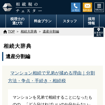
togg
navi
税理士の
採用
料金
プラン
スタッフ
選び方
情報
TOP
相続大辞典
遺産分割編
相続大辞典
遺産分割編
マンション相続で兄弟が揉める理由｜分割
方法・争点・手続き・相続税
マンションを兄弟で相続することになったも
のの、「どう分ければいいのか分からない」