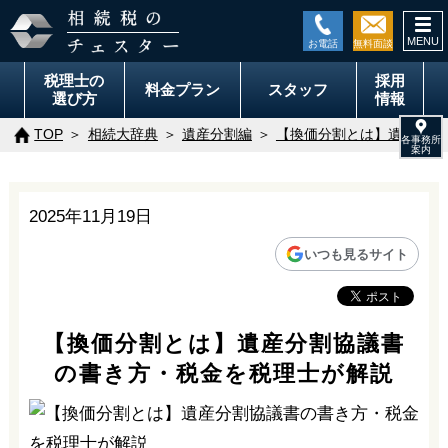
togg
navi
税理士の
採用
料金
プラン
スタッフ
選び方
情報
TOP
相続大辞典
遺産分割編
【換価分割とは】遺産分割
2025年11月19日
いつも見るサイト
【換価分割とは】遺産分割協議書
の書き方・税金を税理士が解説