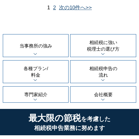
1
2
次の10件へ>>
相続税に強い
当事務所の
強み
税理士の
選び方
各種プラン/
相続税申告の
料金
流れ
専門家紹介
会社概要
最大限の節税
を考慮した
相続税申告業務に努めます