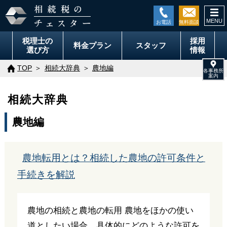
togg
navi
税理士の
採用
料金
プラン
スタッフ
選び方
情報
TOP
相続大辞典
農地編
相続大辞典
農地編
農地転用とは？相続した農地の許可条件と
手続きを解説
農地の相続と農地の転用 農地をほかの使い
道としたい場合、具体的にどのような許可を