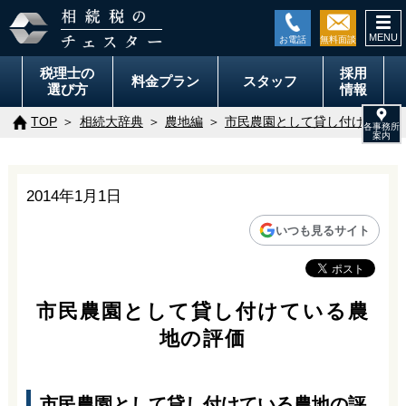
togg
navi
税理士の
採用
料金
プラン
スタッフ
選び方
情報
TOP
相続大辞典
農地編
市民農園として貸し付けている
2014年1月1日
いつも見るサイト
市民農園として貸し付けている農
地の評価
市民農園として貸し付けている農地の評