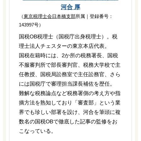
河合 厚
（
東京税理士会日本橋支部
所属｜登録番号：
143997号）
国税OB税理士（国税庁出身税理士）。税
理士法人チェスターの東京本店代表。
国税在籍時には、2か所の税務署長、国税
不服審判所で部長審判官、税務大学校で主
任教授、国税局訟務室で主任訟務官、さら
には国税庁で審理担当課長補佐を歴任。
難解な税務論点など税務署側の考え方や指
摘方法を熟知しており「審査部」という業
界でも珍しい部署を設け、河合を筆頭に複
数名の国税OBで徹底した記事の監修をお
こなっている。