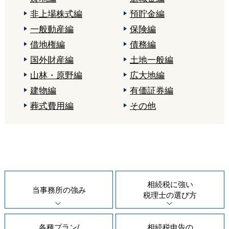
非上場株式編
預貯金編
一般動産編
保険編
借地権編
債務編
国外財産編
土地一般編
山林・原野編
広大地編
建物編
有価証券編
葬式費用編
その他
相続税に強い
当事務所の
強み
税理士の
選び方
各種プラン/
相続税申告の