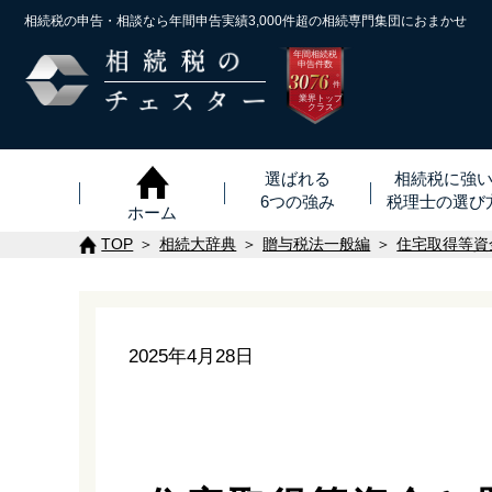
相続税の申告・相談なら年間申告実績3,000件超の
相続専門集団におまかせ
年間相続税
申告件数
3076
※
件
業界トップ
クラス
選ばれる
相続税に強
6つの強み
税理士
の
選び
ホーム
TOP
相続大辞典
贈与税法一般編
住宅取得等資
2025年4月28日