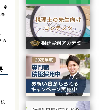
一定
非課
は
とが
要
課税