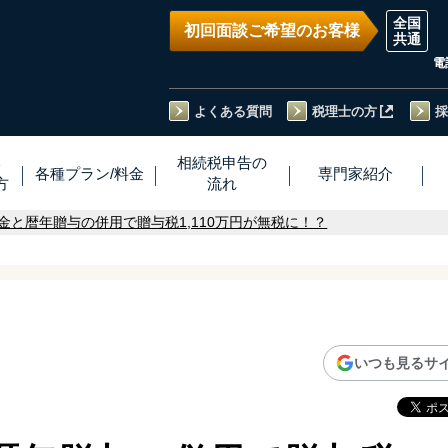
初回面談ご希望のお客様
電
よくある質問
税理士の方
採
い
相続税
申告
の
各種プラン
/
料金
専門家
紹介
方
流れ
金と暦年贈与の併用で贈与税1,110万円が無税に！？
いつも見るサ