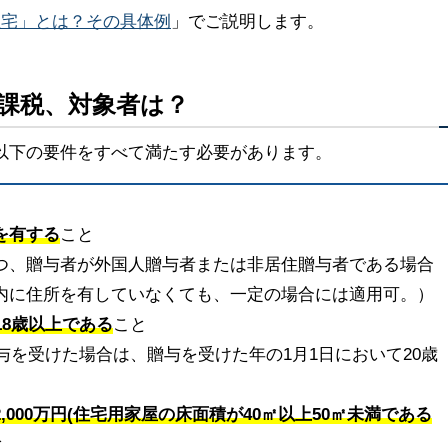
住宅」とは？その具体例
」でご説明します。
課税、対象者は？
以下の要件をすべて満たす必要があります。
を有する
こと
つ、贈与者が外国人贈与者または非居住贈与者である場合
内に住所を有していなくても、一定の場合には適用可。）
18歳以上である
こと
贈与を受けた場合は、贈与を受けた年の1月1日において20歳
,000万円(住宅用家屋の床面積が40㎡以上50㎡未満である
と