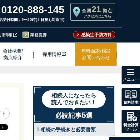
0120-888-145
21
全国
拠点
アクセスはこちら
話受付時間：9〜20時(土日祝も対応可)
感染症予防方針
用情報
業務提携
会社概要/
無料面談/相談
採用情
報
拠点紹介
お問い合わせ
toggl
navig
相続人になったら
読んでおきたい！
資料請求
5
イト
必読記事
選
料金計算
1.相続の手続きと必要書類
ツール