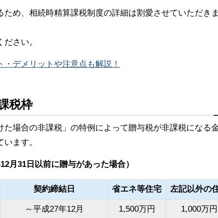
るため、相続時精算課税制度の詳細は割愛させていただき
ください。
ト・デメリットや注意点も解説！
課税枠
けた場合の非課税」の特例によって贈与税が非課税になる
ています。
12月31日以前に贈与があった場合）
契約締結日
省エネ等住宅
左記以外の
～平成27年12月
1,500万円
1,000万円