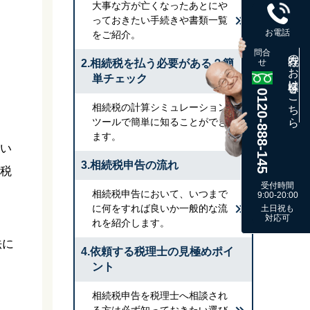
大事な方が亡くなったあとにや
っておきたい手続きや書類一覧
お電話
をご紹介。
問合
既存のお客様はこちら
2.相続税を払う必要がある？簡
せ
単チェック
0120-888-145
相続税の計算シミュレーション
ツールで簡単に知ることができ
ます。
い
3.相続税申告の流れ
税
受付時間
相続税申告において、いつまで
9:00-20:00
に何をすれば良いか一般的な流
土日祝も
対応可
れを紹介します。
法に
4.依頼する税理士の見極めポイ
ント
相続税申告を税理士へ相談され
る方は必ず知っておきたい選び