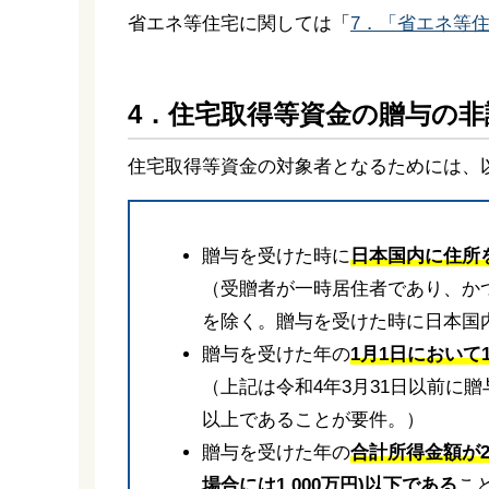
省エネ等住宅に関しては「
7．「省エネ等
4．住宅取得等資金の贈与の非
住宅取得等資金の対象者となるためには、
贈与を受けた時に
日本国内に住所
（受贈者が一時居住者であり、か
を除く。贈与を受けた時に日本国
贈与を受けた年の
1月1日において
（上記は令和4年3月31日以前に
以上であることが要件。）
贈与を受けた年の
合計所得金額が2
場合には1,000万円)以下である
こ