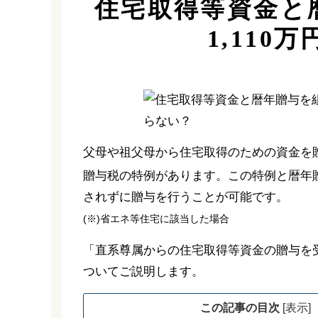
住宅取得等資金と
1,110
父母や祖父母から住宅取得のための資金を贈
贈与税の特例があります。この特例と暦年贈
されずに贈与を行うことが可能です。
(※)省エネ等住宅に該当した場合
「直系尊属からの住宅取得等資金の贈与を
ついてご説明します。
この記事の目次
[
表示
]