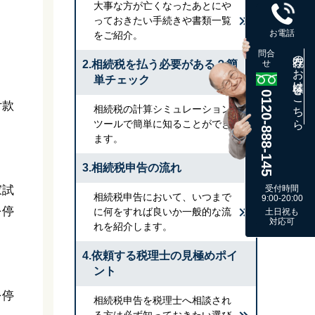
大事な方が亡くなったあとにや
っておきたい手続きや書類一覧
お電話
をご紹介。
問合
既存のお客様はこちら
2.相続税を払う必要がある？簡
せ
単チェック
0120-888-145
付款
相続税の計算シミュレーション
ツールで簡単に知ることができ
ます。
3.相続税申告の流れ
家試
受付時間
相続税申告において、いつまで
9:00-20:00
を停
に何をすれば良いか一般的な流
土日祝も
対応可
れを紹介します。
4.依頼する税理士の見極めポイ
ント
を停
相続税申告を税理士へ相談され
る方は必ず知っておきたい選び