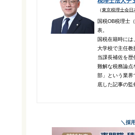
税理士法人チ
（
東京税理士会日
国税OB税理士
表。
国税在籍時には
大学校で主任教
当課長補佐を歴
難解な税務論点
部」という業界
底した記事の監
＼採