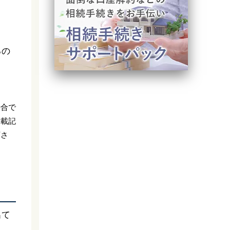
るの
場合で
掲載記
下さ
出て