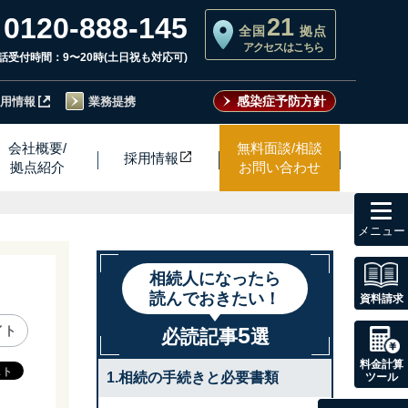
0120-888-145
21
全国
拠点
アクセスはこちら
話受付時間：9〜20時(土日祝も対応可)
感染症予防方針
用情報
業務提携
会社概要/
無料面談/相談
採用情
報
拠点紹介
お問い合わせ
toggl
navig
相続人になったら
読んでおきたい！
資料請求
5
イト
必読記事
選
料金計算
1.相続の手続きと必要書類
ツール