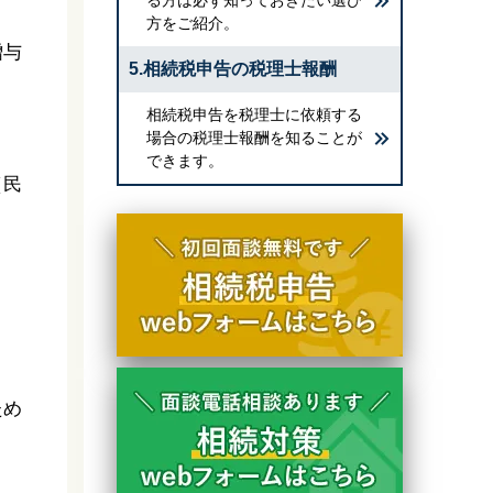
方をご紹介。
贈与
5.相続税申告の税理士報酬
相続税申告を税理士に依頼する
場合の税理士報酬を知ることが
できます。
（民
。
ため