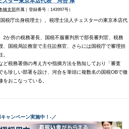
ェスター
東京本店代表
河合 厚
本橋支部
所属｜登録番号：143997号）
（国税庁出身税理士）。税理士法人チェスターの東京本店代
、2か所の税務署長、国税不服審判所で部長審判官、税務
授、国税局訟務室で主任訟務官、さらには国税庁で審理担
任。
など税務署側の考え方や指摘方法を熟知しており「審査
でも珍しい部署を設け、河合を筆頭に複数名の国税OBで徹
修をおこなっている。
用キャンペーン実施中！-／