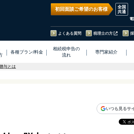
初回面談ご希望のお客様
電
よくある質問
税理士の方
採
い
相続税
申告
の
各種プラン
/
料金
専門家
紹介
方
流れ
贈与とは
いつも見るサ