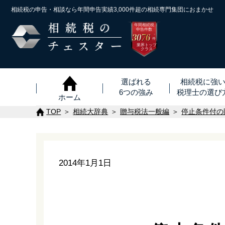
相続税の申告・相談なら年間申告実績3,000件超の
相続専門集団におまかせ
年間相続税
申告件数
3076
※
件
業界トップ
クラス
選ばれる
相続税に強
6つの強み
税理士
の
選び
ホーム
TOP
相続大辞典
贈与税法一般編
停止条件付の
2014年1月1日