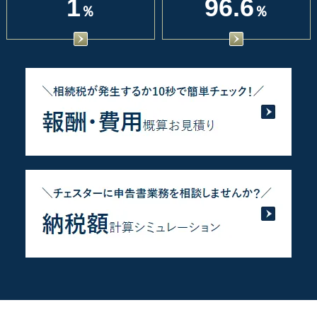
1
96.6
％
％