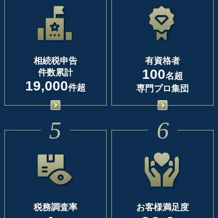
相続税申告
有資格者
100
件数累計
名超
19,000
件超
専門プロ集団
5
6
税務調査率
お客様満足度