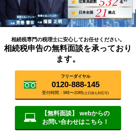
532
※3
従業員総数
名
21
日本全国
拠点
相続税専門の税理士に安心してお任せください。
相続税申告の無料面談を承っており
ます。
フリーダイヤル
0120-888-145
受付時間：9時〜20時
(土日祝も対応可)
【無料面談】 webからの
お問い合わせはこちら！