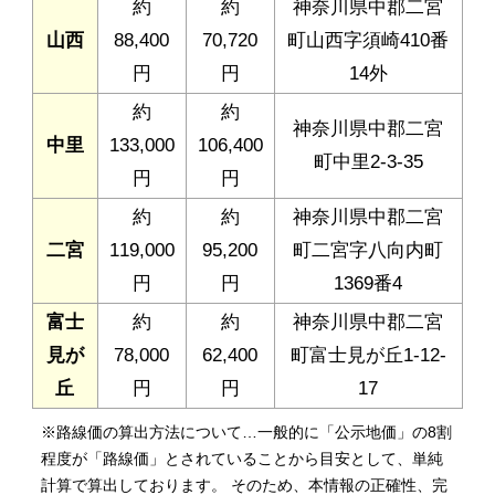
約
約
神奈川県中郡二宮
山西
88,400
70,720
町山西字須崎410番
円
円
14外
約
約
神奈川県中郡二宮
中里
133,000
106,400
町中里2-3-35
円
円
約
約
神奈川県中郡二宮
二宮
119,000
95,200
町二宮字八向内町
円
円
1369番4
富士
約
約
神奈川県中郡二宮
見が
78,000
62,400
町富士見が丘1-12-
丘
円
円
17
※路線価の算出方法について…一般的に「公示地価」の8割
程度が「路線価」とされていることから目安として、単純
計算で算出しております。 そのため、本情報の正確性、完