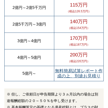
115万円
2億円
～
2億5千万円
（税込126.5万円）
140万円
2億5千万円
～
3億円
（税込154万円）
170万円
3億円
～
4億円
（税込187万円）
200万円
4億円
～
5億円
（税込220万円）
無料簡易試算レポート作
5億円
～
成の上、別途お見積り
※ 但し、ご依頼日が申告期限より３ヵ月以内の場合は別
途報酬総額の２０～５０％を申し受けます。
※ 基本報酬算定の基礎となる遺産総額とは、プラスの財