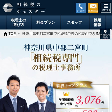
togg
navi
税理士の
採用
料金
プラン
スタッフ
選び方
情報
TOP
神奈川県中郡二宮町で相続税申告の相談ができる税理士
神奈川県
中郡
二宮町
3,076
年間
相続税
件
申告件数
※2