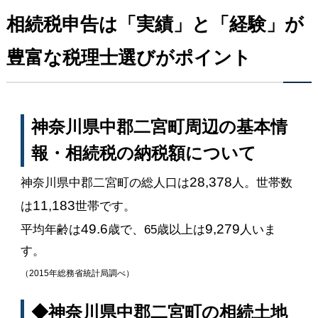
相続税申告は「実績」と「経験」が
豊富な税理士選びがポイント
神奈川県中郡二宮町周辺の基本情
報・相続税の納税額について
28,378
神奈川県中郡二宮町の総人口は
人。世帯数
11,183
は
世帯です。
49.6
9,279
平均年齢は
歳で、65歳以上は
人いま
す。
（2015年総務省統計局調べ）
◆神奈川県中郡二宮町の相続土地