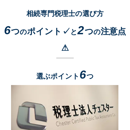
相続専門税理士の選び方
6
2
つ
ポイント✓
つ
注意点
の
と
の
⚠
6
選ぶポイント
つ