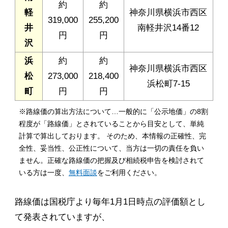
約
約
軽
神奈川県横浜市西区
319,000
255,200
井
南軽井沢14番12
円
円
沢
浜
約
約
神奈川県横浜市西区
松
273,000
218,400
浜松町7-15
町
円
円
※路線価の算出方法について…一般的に「公示地価」の8割
程度が「路線価」とされていることから目安として、単純
計算で算出しております。 そのため、本情報の正確性、完
全性、妥当性、公正性について、当方は一切の責任を負い
ません。正確な路線価の把握及び相続税申告を検討されて
いる方は一度、
無料面談
をご利用ください。
路線価は国税庁より毎年1月1日時点の評価額とし
て発表されていますが、