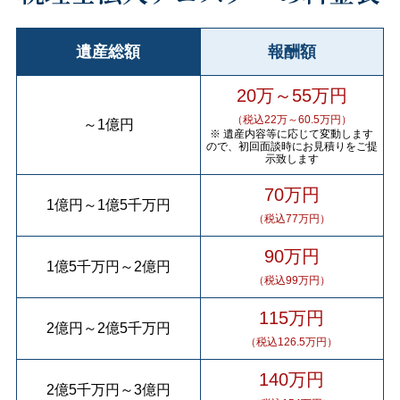
遺産総額
報酬額
20万～55万円
（税込22万～60.5万円）
～
1億円
※ 遺産内容等に応じて変動します
ので、初回面談時にお見積りをご提
示致します
70万円
1億円
～
1億5千万円
（税込77万円）
90万円
1億5千万円
～
2億円
（税込99万円）
115万円
2億円
～
2億5千万円
（税込126.5万円）
140万円
2億5千万円
～
3億円