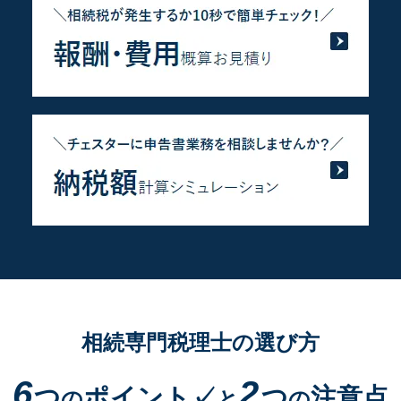
相続専門税理士の選び方
6
2
つ
ポイント✓
つ
注意点
の
と
の