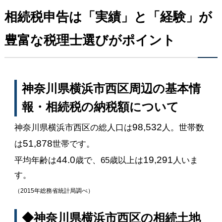
相続税申告は「実績」と「経験」が
豊富な税理士選びがポイント
神奈川県横浜市西区周辺の基本情
報・相続税の納税額について
98,532
神奈川県横浜市西区の総人口は
人。世帯数
51,878
は
世帯です。
44.0
19,291
平均年齢は
歳で、65歳以上は
人いま
す。
（2015年総務省統計局調べ）
◆神奈川県横浜市西区の相続土地