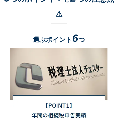
⚠
6
選ぶポイント
つ