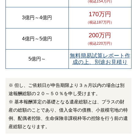
（税込154万円）
170万円
3億円
～
4億円
（税込187万円）
200万円
4億円
～
5億円
（税込220万円）
無料簡易試算レポート作
5億円
～
成の上、別途お見積り
※ 但し、ご依頼日が申告期限より３ヵ月以内の場合は別
途報酬総額の２０～５０％を申し受けます。
※ 基本報酬算定の基礎となる遺産総額とは、プラスの財
産の総額のことであり、借入金等の債務、小規模宅地の特
例、配偶者控除、生命保険非課税枠等の控除を行う前の遺
産総額となります。