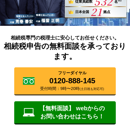
532
※3
従業員総数
名
21
日本全国
拠点
相続税専門の税理士に安心してお任せください。
相続税申告の無料面談を承っており
ます。
フリーダイヤル
0120-888-145
受付時間：9時〜20時
(土日祝も対応可)
【無料面談】 webからの
お問い合わせはこちら！