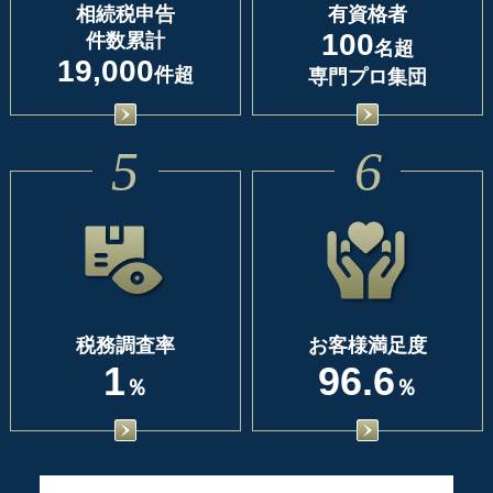
相続税申告
有資格者
100
件数累計
名超
19,000
件超
専門プロ集団
5
6
税務調査率
お客様満足度
1
96.6
％
％