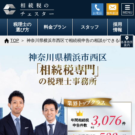
togg
navi
税理士の
採用
料金
プラン
スタッフ
選び方
情報
TOP
神奈川県横浜市西区で相続税申告の相談ができる税理士
神奈川県
横浜市
西区
3,076
年間
相続税
件
申告件数
※2