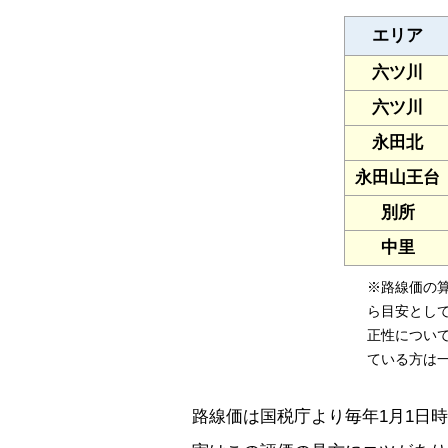
エリア
六ツ川
六ツ川
永田北
永田山王台
別所
中里
※路線価の
ら目安とし
正性につい
ている方は
路線価は国税庁より毎年1月1日