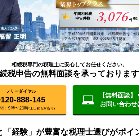
3,076
年間
相続税
申告件数
※2
件
※1
平成20年6月
開業以来
、
相続税申告
を
ご依
※2 令和7年実績 ※3 令和8年8月現在
相続税専門の税理士に安心してお任せください。
続税申告の無料面談を承っておりま
フリーダイヤル
【無料面談】 
0120-888-145
お問い合わせ
間：9時〜20時
(土日祝も対応可)
と「経験」が豊富な税理士選びがポイ