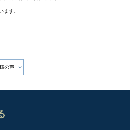
います。
様の声
る