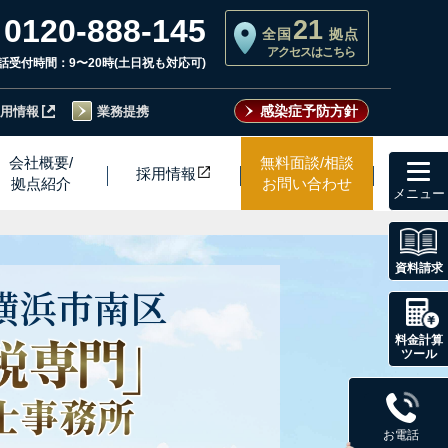
0120-888-145
21
全国
拠点
アクセスはこちら
話受付時間：9〜20時(土日祝も対応可)
感染症予防方針
用情報
業務提携
toggl
会社概要/
無料面談/相談
採用情
報
navig
拠点紹介
お問い合わせ
資料請求
横浜市
南区
料金計算
ツール
お電話