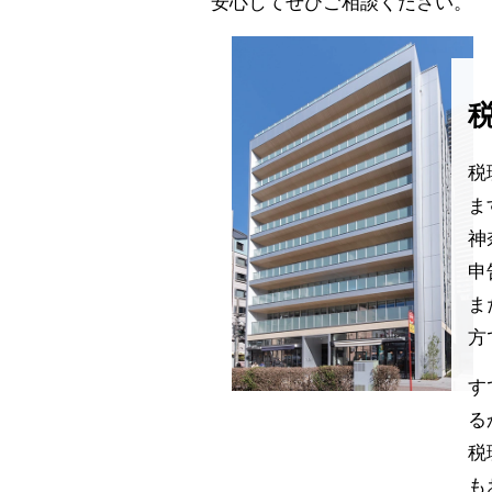
安心してぜひご相談ください。
税
ま
神
申
ま
方
す
る
税
も