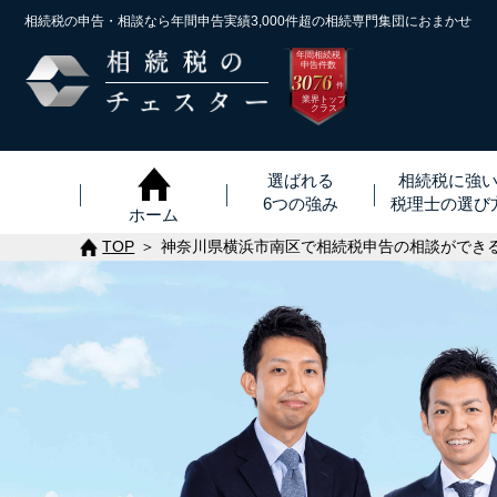
相続税の申告・相談なら年間申告実績3,000件超の
相続専門集団におまかせ
年間相続税
申告件数
3076
※
件
業界トップ
クラス
選ばれる
相続税に強
6つの強み
税理士
の
選び
ホーム
TOP
神奈川県横浜市南区で相続税申告の相談ができ