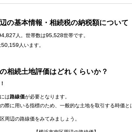
周辺の基本情報・相続税の納税額について
94,827
95,528
人。世帯数は
世帯です。
50,159
は
人います。
区の相続土地評価はどれくらいか？
！
には
路線価
が必要となります。
の際に用いる指標のため、一般的な土地を取引する時価と
区周辺の路線価をみてみましょう。