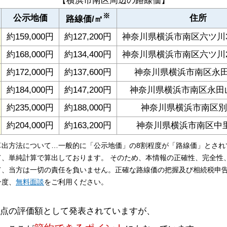
【横浜市南区周辺の路線価】
※
公示地価
住所
路線価/㎡
約159,000円
約127,200円
神奈川県横浜市南区六ツ川3
約168,000円
約134,400円
神奈川県横浜市南区六ツ川2
約172,000円
約137,600円
神奈川県横浜市南区永田北3
約184,000円
約147,200円
神奈川県横浜市南区永田山
約235,000円
約188,000円
神奈川県横浜市南区別所2
約204,000円
約163,200円
神奈川県横浜市南区中里3-
算出方法について…一般的に「公示地価」の8割程度が「路線価」とされ
て、単純計算で算出しております。 そのため、本情報の正確性、完全性
て、当方は一切の責任を負いません。正確な路線価の把握及び相続税申
一度、
無料面談
をご利用ください。
時点の評価額として発表されていますが、