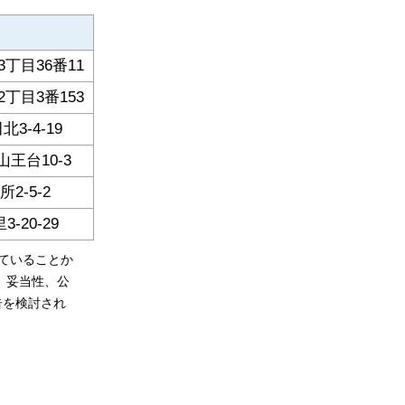
丁目36番11
丁目3番153
-4-19
王台10-3
-5-2
20-29
ていることか
、妥当性、公
告を検討され