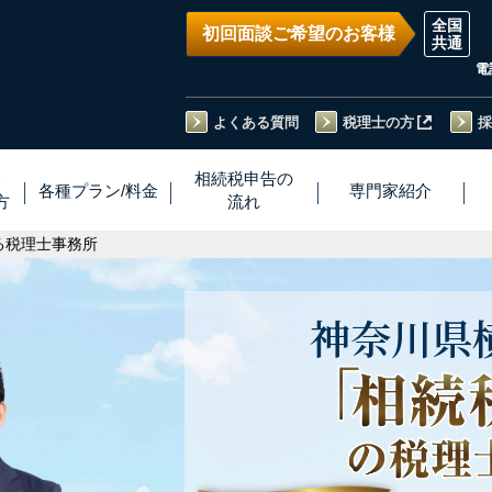
初回面談ご希望のお客様
電
よくある質問
税理士の方
採
い
相続税
申告
の
各種プラン
/
料金
専門家
紹介
方
流れ
る税理士事務所
神奈川県