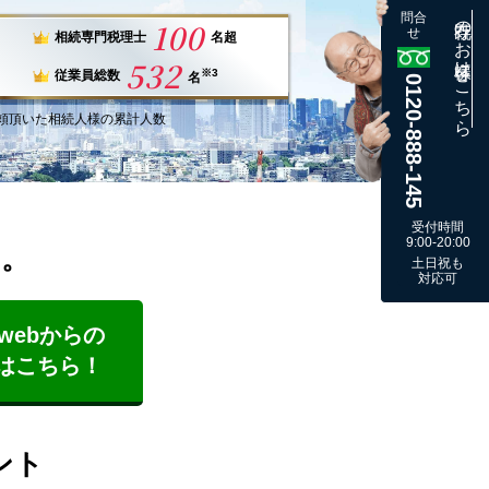
問合
既存のお客様はこちら
100
せ
相続専門税理士
名超
532
※3
従業員総数
名
0120-888-145
頼
頂いた
相続人様
の
累計
人数
受付時間
9:00-20:00
す。
土日祝も
対応可
webからの
はこちら！
ント