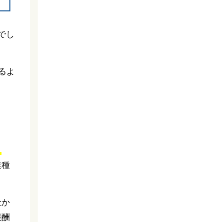
でし
るよ
ょ
業種
社か
報酬