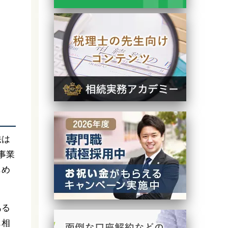
法は
事業
じめ
ある
も相