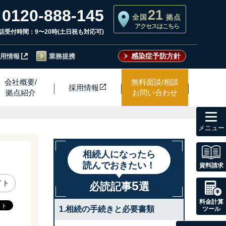
0120-888-145
21
全国
拠点
アクセスはこちら
話受付時間：9〜20時(土日祝も対応可)
感染症予防方針
用情報
業務提携
会社概要/
無料面談/相談
採用情
報
拠点紹介
お問い合わせ
toggl
navig
相続人になったら
読んでおきたい！
資料請求
5
イト
必読記事
選
料金計算
1.相続の手続きと必要書類
ツール