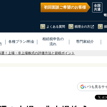
初回面談ご希望のお客様
電
よくある質問
税理士の方
採
い
相続税
申告
の
各種プラン
/
料金
専門家
紹介
方
流れ
5選！上場・非上場株式の評価方法と節税ポイント
いつも見るサ