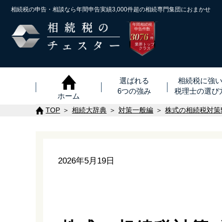
相続税の申告・相談なら年間申告実績3,000件超の
相続専門集団におまかせ
年間相続税
申告件数
3076
※
件
業界トップ
クラス
選ばれる
相続税に強
6つの強み
税理士
の
選び
ホーム
TOP
相続大辞典
対策一般編
株式の相続税対策
2026年5月19日