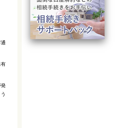
字通
保有
が発
よう
。