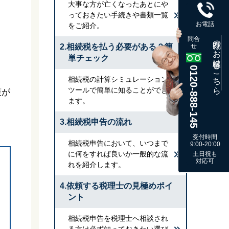
大事な方が亡くなったあとにや
っておきたい手続きや書類一覧
お電話
をご紹介。
問合
既存のお客様はこちら
2.相続税を払う必要がある？簡
せ
単チェック
0120-888-145
相続税の計算シミュレーション
ツールで簡単に知ることができ
策が
ます。
3.相続税申告の流れ
受付時間
相続税申告において、いつまで
9:00-20:00
に何をすれば良いか一般的な流
土日祝も
対応可
れを紹介します。
4.依頼する税理士の見極めポイ
ント
相続税申告を税理士へ相談され
る方は必ず知っておきたい選び