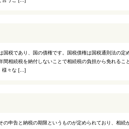
うこ […]
税は国税であり、国の債権です。国税債権は国税通則法の定
５年間相続税を納付しないことで相続税の負担から免れるこ
々な […]
その申告と納税の期限というものが定められており、相続が