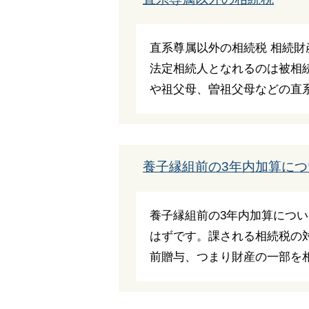
直系尊属以外の相続税 相続
法定相続人となれるのは被相
や祖父母、曽祖父母などの直系尊
養子縁組前の3年内加算につ
養子縁組前の3年内加算につ
はずです。課される相続税の
前贈与、つまり財産の一部を相続