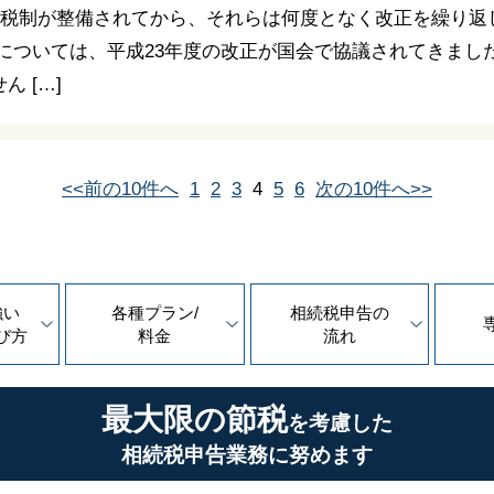
て税制が整備されてから、それらは何度となく改正を繰り返
については、平成23年度の改正が国会で協議されてきまし
 […]
<<前の10件へ
1
2
3
4
5
6
次の10件へ>>
強い
各種プラン/
相続税申告の
び方
料金
流れ
最大限の節税
を考慮した
相続税申告業務に努めます