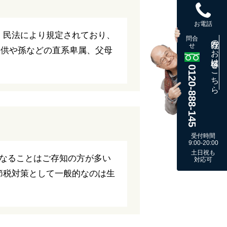
お電話
、民法により規定されており、
問合
既存のお客様はこちら
せ
子供や孫などの直系卑属、父母
0120-888-145
受付時間
9:00-20:00
土日祝も
くなることはご存知の方が多い
対応可
節税対策として一般的なのは生