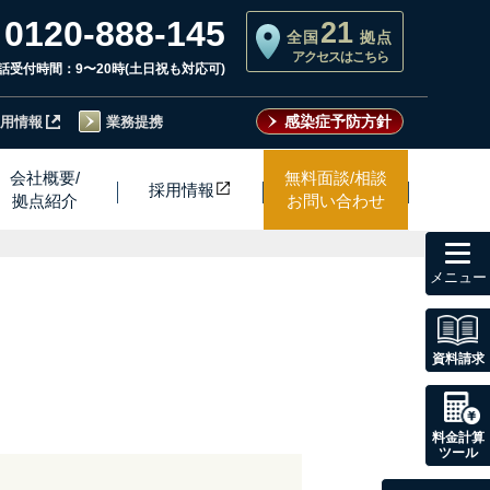
0120-888-145
21
全国
拠点
アクセスはこちら
話受付時間：9〜20時(土日祝も対応可)
感染症予防方針
用情報
業務提携
会社概要/
無料面談/相談
採用情
報
拠点紹介
お問い合わせ
toggl
navig
資料請求
料金計算
ツール