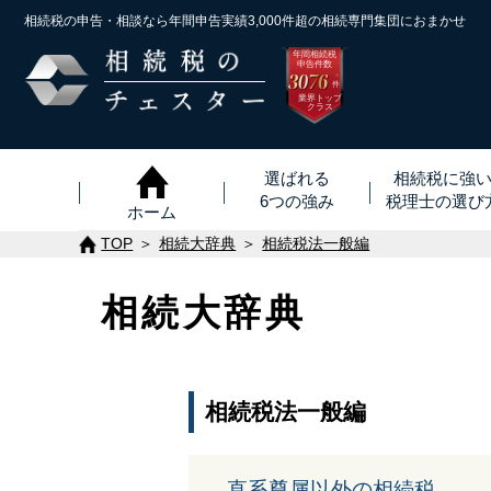
相続税の申告・相談なら年間申告実績3,000件超の
相続専門集団におまかせ
年間相続税
申告件数
3076
※
件
業界トップ
クラス
選ばれる
相続税に強
6つの強み
税理士
の
選び
ホーム
TOP
相続大辞典
相続税法一般編
相続大辞典
相続税法一般編
直系尊属以外の相続税