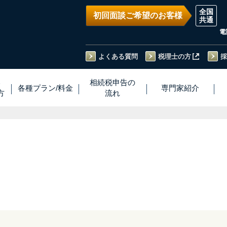
初回面談ご希望のお客様
電
よくある質問
税理士の方
採
い
相続税
申告
の
各種プラン
/
料金
専門家
紹介
方
流れ