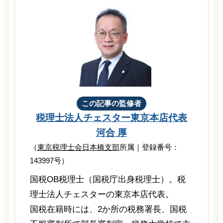
この記事の監修者
税理士法人チェスター
東京本店代表
河合 厚
（
東京税理士会日本橋支部
所属｜登録番号：
143997号）
国税OB税理士（国税庁出身税理士）。税
理士法人チェスターの東京本店代表。
国税在籍時には、2か所の税務署長、国税