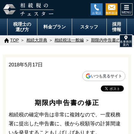
togg
navi
税理士の
採用
料金
プラン
スタッフ
選び方
情報
TOP
相続大辞典
相続税法一般編
期限内申告書の修正
2018年5月17日
いつも見るサイト
期限内申告書の修正
相続税の確定申告は非常に複雑なので、一度税務
署に提出した申告書に、後から税額等の計算間違
いを発見することもしばしばあります。