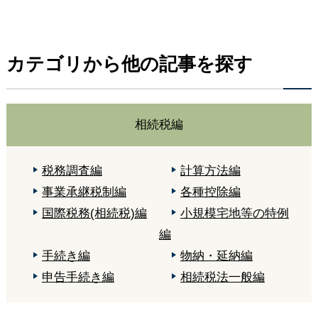
カテゴリから他の記事を探す
相続税編
税務調査編
計算方法編
事業承継税制編
各種控除編
国際税務(相続税)編
小規模宅地等の特例
編
手続き編
物納・延納編
申告手続き編
相続税法一般編