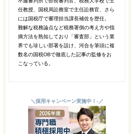
不服審判所で部長審判官、税務大学校で主
任教授、国税局訟務室で主任訟務官、さら
には国税庁で審理担当課長補佐を歴任。
難解な税務論点など税務署側の考え方や指
摘方法を熟知しており「審査部」という業
界でも珍しい部署を設け、河合を筆頭に複
数名の国税OBで徹底した記事の監修をお
こなっている。
＼採用キャンペーン実施中！-／