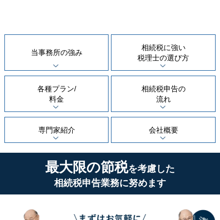
相続税に強い
当事務所の
強み
税理士の
選び方
各種プラン/
相続税申告の
料金
流れ
専門家紹介
会社概要
最大限の節税
を考慮した
相続税申告業務に努めます