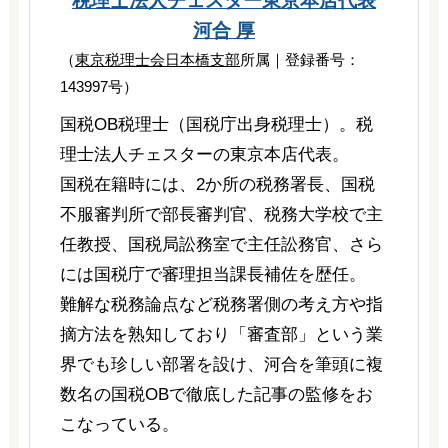
税理士法人チェスター
東京本店代表
河合 厚
（
東京税理士会日本橋支部
所属｜登録番号：
143997号）
国税OB税理士（国税庁出身税理士）。税
理士法人チェスターの東京本店代表。
国税在籍時には、2か所の税務署長、国税
不服審判所で部長審判官、税務大学校で主
任教授、国税局訟務室で主任訟務官、さら
には国税庁で審理担当課長補佐を歴任。
難解な税務論点など税務署側の考え方や指
摘方法を熟知しており「審査部」という業
界でも珍しい部署を設け、河合を筆頭に複
数名の国税OBで徹底した記事の監修をお
こなっている。