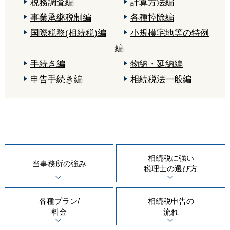
税務調査編
計算方法編
事業承継税制編
各種控除編
国際税務(相続税)編
小規模宅地等の特例
編
手続き編
物納・延納編
申告手続き編
相続税法一般編
相続税に強い
当事務所の
強み
税理士の
選び方
各種プラン/
相続税申告の
料金
流れ