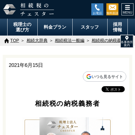
togg
navi
税理士の
採用
料金
プラン
スタッフ
選び方
情報
TOP
相続大辞典
相続税法一般編
相続税の納税義務者
2021年6月15日
いつも見るサイト
相続税の納税義務者