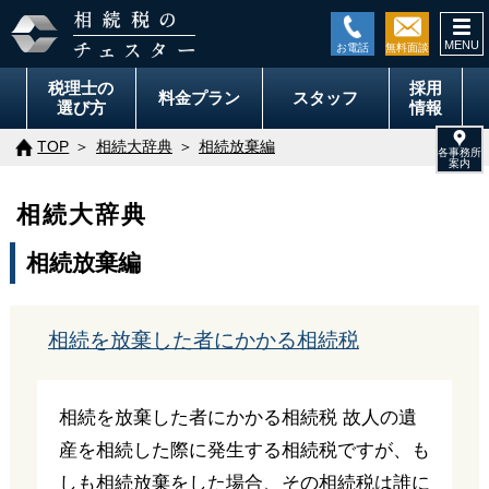
togg
navi
税理士の
採用
料金
プラン
スタッフ
選び方
情報
TOP
相続大辞典
相続放棄編
相続大辞典
相続放棄編
相続を放棄した者にかかる相続税
相続を放棄した者にかかる相続税 故人の遺
産を相続した際に発生する相続税ですが、も
しも相続放棄をした場合、その相続税は誰に