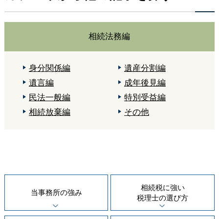
相続法務編
身分関係編
遺産分割編
遺言編
成年後見編
民法一般編
特別受益編
相続放棄編
その他
相続税に強い
当事務所の
強み
税理士の
選び方