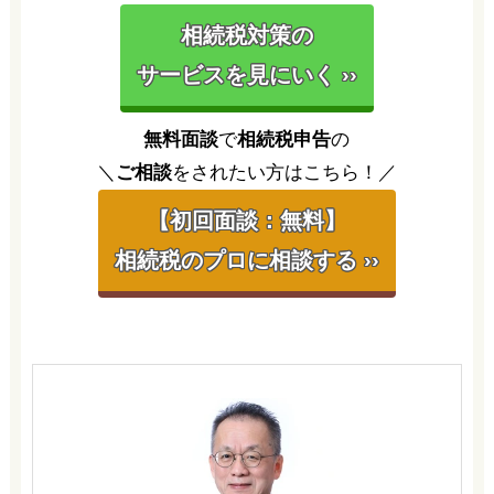
相続税対策の
サービスを見にいく ››
無料面談
で
相続税申告
の
＼
ご相談
をされたい方はこちら！／
【初回面談：無料】
相続税のプロに相談する ››