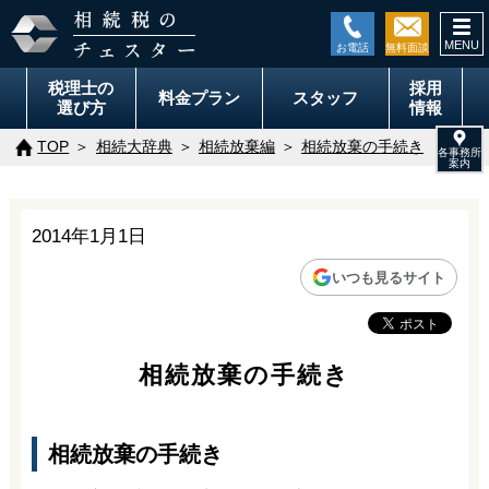
togg
navi
税理士の
採用
料金
プラン
スタッフ
選び方
情報
TOP
相続大辞典
相続放棄編
相続放棄の手続き
2014年1月1日
いつも見るサイト
相続放棄の手続き
相続放棄の手続き