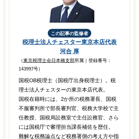
この記事の監修者
税理士法人チェスター
東京本店代表
河合 厚
（
東京税理士会日本橋支部
所属｜登録番号：
143997号）
国税OB税理士（国税庁出身税理士）。税
理士法人チェスターの東京本店代表。
国税在籍時には、2か所の税務署長、国税
不服審判所で部長審判官、税務大学校で主
任教授、国税局訟務室で主任訟務官、さら
には国税庁で審理担当課長補佐を歴任。
難解な税務論点など税務署側の考え方や指