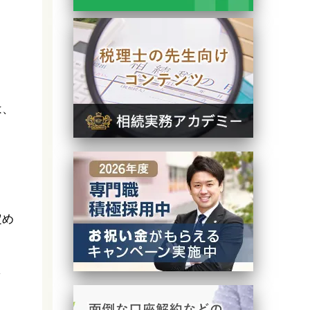
は、
定め
し