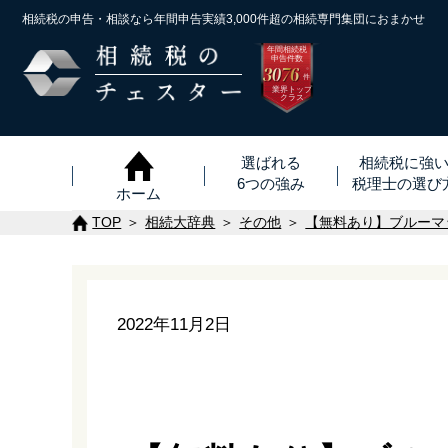
相続税の申告・相談なら年間申告実績3,000件超の
相続専門集団におまかせ
年間相続税
申告件数
3076
※
件
業界トップ
クラス
選ばれる
相続税に強
6つの強み
税理士
の
選び
ホーム
TOP
相続大辞典
その他
【無料あり】ブルーマ
2022年11月2日