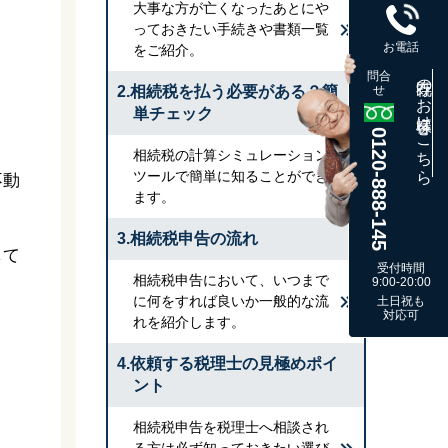
大事な方が亡くなったあとにや
っておきたい手続きや書類一覧
お電話
をご紹介。
問合
既存のお客様はこちら
2.相続税を払う必要がある？簡
せ
単チェック
0120-888-145
相続税の計算シミュレーション
ツールで簡単に知ることができ
不動
ます。
3.相続税申告の流れ
して
受付時間
相続税申告において、いつまで
9:00-20:00
に何をすれば良いか一般的な流
土日祝も
対応可
れを紹介します。
4.依頼する税理士の見極めポイ
。
ント
相続税申告を税理士へ相談され
る方は必ず知っておきたい選び