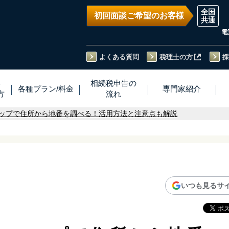
初回面談ご希望のお客様
電
よくある質問
税理士の方
採
い
相続税
申告
の
各種プラン
/
料金
専門家
紹介
方
流れ
ップで住所から地番を調べる！活用方法と注意点も解説
いつも見るサ