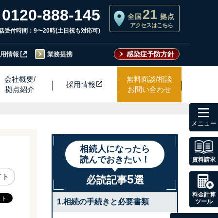
0120-888-145
21
全国
拠点
アクセスはこちら
話受付時間：9〜20時(土日祝も対応可)
感染症予防方針
用情報
業務提携
会社概要/
無料面談/相談
採用情
報
拠点紹介
お問い合わせ
toggl
navig
相続人になったら
読んでおきたい！
資料請求
5
イト
必読記事
選
料金計算
1.相続の手続きと必要書類
ツール