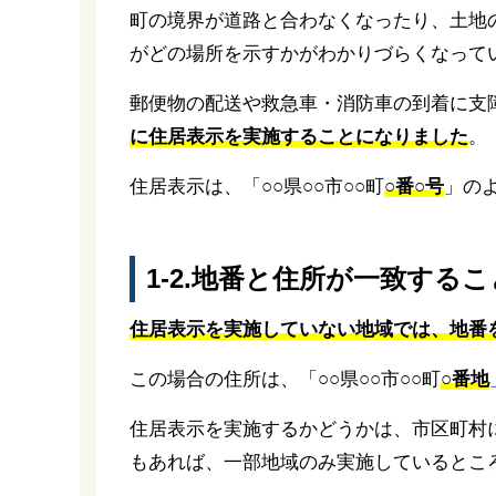
町の境界が道路と合わなくなったり、土地
がどの場所を示すかがわかりづらくなって
郵便物の配送や救急車・消防車の到着に支
に住居表示を実施することになりました
。
住居表示は、「○○県○○市○○町
○番○号
」の
1-2.地番と住所が一致する
住居表示を実施していない地域では、地番
この場合の住所は、「○○県○○市○○町
○番地
住居表示を実施するかどうかは、市区町村
もあれば、一部地域のみ実施しているとこ