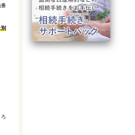
地番
は別
ころ