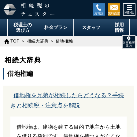
togg
navi
税理士の
採用
料金
プラン
スタッフ
選び方
情報
TOP
相続大辞典
借地権編
相続大辞典
借地権編
借地権を兄弟が相続したらどうなる？手続
きと相続税・注意点を解説
借地権は、建物を建てる目的で地主から土地
を借りる権利です。借地権を持つ人が亡くな