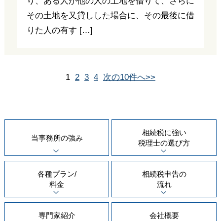
り、ある人が他の人の土地を借りて、さらに
その土地を又貸しした場合に、その最後に借
りた人の有す […]
1
2
3
4
次の10件へ>>
相続税に強い
当事務所の
強み
税理士の
選び方
各種プラン/
相続税申告の
料金
流れ
専門家紹介
会社概要