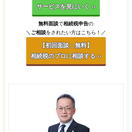
サービスを見にいく ››
無料面談
で
相続税申告
の
＼
ご相談
をされたい方はこちら！／
【初回面談：無料】
相続税のプロに相談する ››