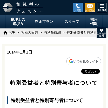
togg
navi
税理士の
採用
料金
プラン
スタッフ
選び方
情報
TOP
相続大辞典
特別受益編
特別受益者と特別寄与者に
2014年1月1日
いつも見るサイト
特別受益者と特別寄与者について
特別受益者と特別寄与者について