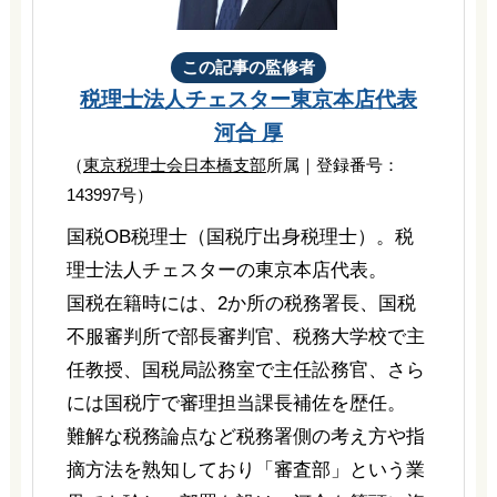
この記事の監修者
税理士法人チェスター
東京本店代表
河合 厚
（
東京税理士会日本橋支部
所属｜登録番号：
143997号）
国税OB税理士（国税庁出身税理士）。税
理士法人チェスターの東京本店代表。
国税在籍時には、2か所の税務署長、国税
不服審判所で部長審判官、税務大学校で主
任教授、国税局訟務室で主任訟務官、さら
には国税庁で審理担当課長補佐を歴任。
難解な税務論点など税務署側の考え方や指
摘方法を熟知しており「審査部」という業