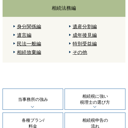
相続法務編
身分関係編
遺産分割編
遺言編
成年後見編
民法一般編
特別受益編
相続放棄編
その他
相続税に強い
当事務所の
強み
税理士の
選び方
各種プラン/
相続税申告の
料金
流れ