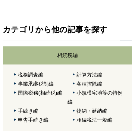
カテゴリから他の記事を探す
相続税編
税務調査編
計算方法編
事業承継税制編
各種控除編
国際税務(相続税)編
小規模宅地等の特例
編
手続き編
物納・延納編
申告手続き編
相続税法一般編