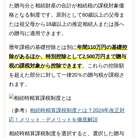
た贈与分と相続財産の合計が相続税の課税対象価
格となる制度です。原則として60歳以上の父母ま
たは祖父母から18歳以上の推定相続人または孫へ
の贈与に適用できます。
暦年課税の基礎控除とは別に
年間110万円の基礎控
除があるほか、特別控除として
2,500
万円まで贈与
税の課税対象から控除できます
。これらの控除額
を超えた部分に対して一律20％の贈与税が課税さ
れます。
（参考）
相続時精算課税制度とは？2024年改正対
応！メリット・デメリットを徹底解説
相続時精算課税制度を選択すると、選択した贈与