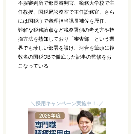
不服審判所で部長審判官、税務大学校で主
任教授、国税局訟務室で主任訟務官、さら
には国税庁で審理担当課長補佐を歴任。
難解な税務論点など税務署側の考え方や指
摘方法を熟知しており「審査部」という業
界でも珍しい部署を設け、河合を筆頭に複
数名の国税OBで徹底した記事の監修をお
こなっている。
＼採用キャンペーン実施中！-／