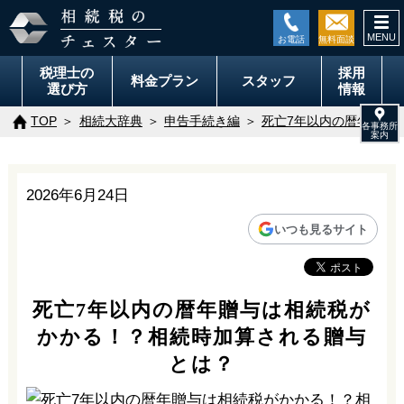
togg
navi
税理士の
採用
料金
プラン
スタッフ
選び方
情報
TOP
相続大辞典
申告手続き編
死亡7年以内の暦年贈与
2026年6月24日
いつも見るサイト
死亡7年以内の暦年贈与は相続税が
かかる！？相続時加算される贈与
とは？