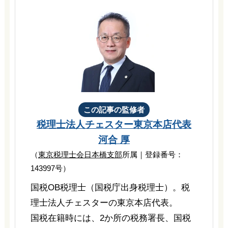
この記事の監修者
税理士法人チェスター
東京本店代表
河合 厚
（
東京税理士会日本橋支部
所属｜登録番号：
143997号）
国税OB税理士（国税庁出身税理士）。税
理士法人チェスターの東京本店代表。
国税在籍時には、2か所の税務署長、国税