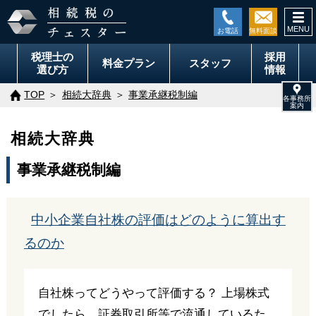
togg
navi
税理士の
採用
料金
プラン
スタッフ
選び方
情報
TOP
相続大辞典
事業承継税制編
相続大辞典
事業承継税制編
中小企業自社株の評価はどのように算出す
るのか
自社株ってどうやって評価する？ 上場株式
でしたら、証券取引所等で流通しているた