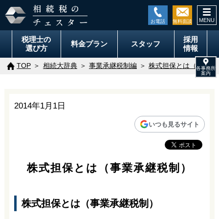
togg
navi
税理士の
採用
料金
プラン
スタッフ
選び方
情報
TOP
相続大辞典
事業承継税制編
株式担保とは（事業承
2014年1月1日
いつも見るサイト
株式担保とは（事業承継税制）
株式担保とは（事業承継税制）