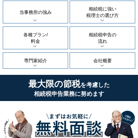
相続税に強い
当事務所の
強み
税理士の
選び方
各種プラン/
相続税申告の
料金
流れ
専門家紹介
会社概要
最大限の節税
を考慮した
相続税申告業務に努めます