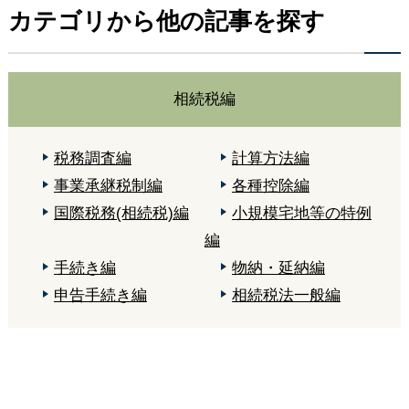
カテゴリから他の記事を探す
相続税編
税務調査編
計算方法編
事業承継税制編
各種控除編
国際税務(相続税)編
小規模宅地等の特例
編
手続き編
物納・延納編
申告手続き編
相続税法一般編