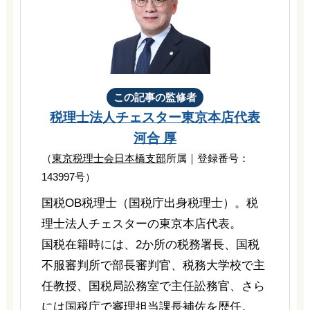
この記事の監修者
税理士法人チェスター
東京本店代表
河合 厚
（
東京税理士会日本橋支部
所属｜登録番号：
143997号）
国税OB税理士（国税庁出身税理士）。税
理士法人チェスターの東京本店代表。
国税在籍時には、2か所の税務署長、国税
不服審判所で部長審判官、税務大学校で主
任教授、国税局訟務室で主任訟務官、さら
には国税庁で審理担当課長補佐を歴任。