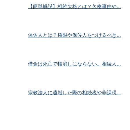
【簡単解説】相続欠格とは？欠格事由や...
保佐人とは？権限や保佐人をつけるべき...
借金は死亡で帳消しにならない。相続人...
宗教法人に遺贈した際の相続税や非課税...