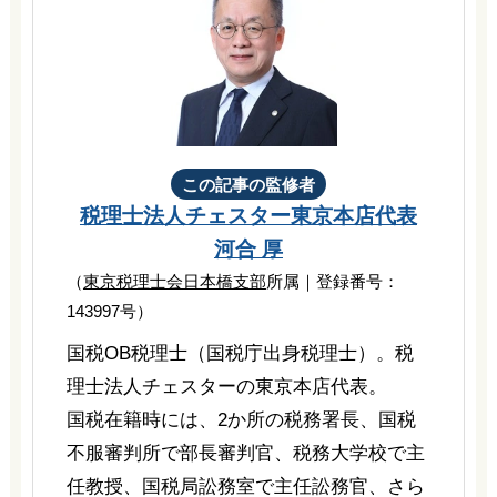
この記事の監修者
税理士法人チェスター
東京本店代表
河合 厚
（
東京税理士会日本橋支部
所属｜登録番号：
143997号）
国税OB税理士（国税庁出身税理士）。税
理士法人チェスターの東京本店代表。
国税在籍時には、2か所の税務署長、国税
不服審判所で部長審判官、税務大学校で主
任教授、国税局訟務室で主任訟務官、さら