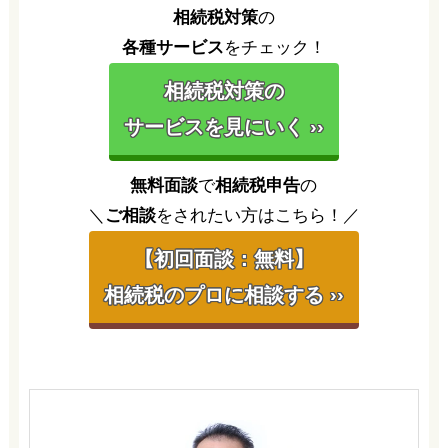
相続税対策
の
各種サービス
をチェック！
相続税対策の
サービスを見にいく ››
無料面談
で
相続税申告
の
＼
ご相談
をされたい方はこちら！／
【初回面談：無料】
相続税のプロに相談する ››