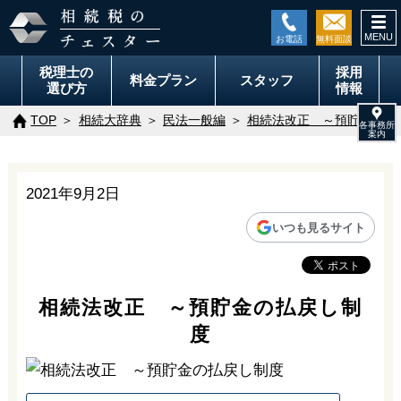
togg
navi
税理士の
採用
料金
プラン
スタッフ
選び方
情報
TOP
相続大辞典
民法一般編
相続法改正 ～預貯金の払
2021年9月2日
いつも見るサイト
相続法改正 ～預貯金の払戻し制
度