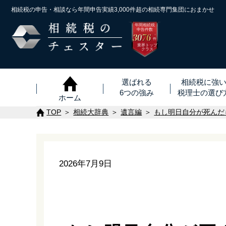
相続税の申告・相談なら年間申告実績3,000件超の
相続専門集団におまかせ
年間相続税
申告件数
3076
※
件
業界トップ
クラス
選ばれる
相続税に強
6つの強み
税理士
の
選び
ホーム
TOP
相続大辞典
遺言編
もし明日自分が死んだ
2026年7月9日