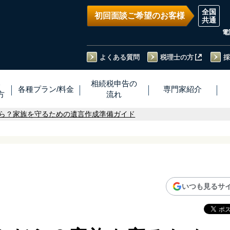
初回面談ご希望のお客様
電
よくある質問
税理士の方
採
い
相続税
申告
の
各種プラン
/
料金
専門家
紹介
方
流れ
ら？家族を守るための遺言作成準備ガイド
いつも見るサ