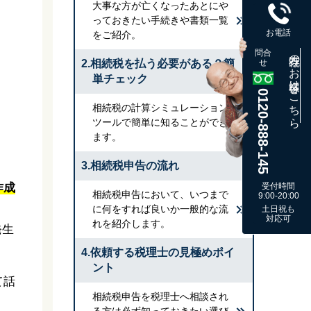
大事な方が亡くなったあとにや
っておきたい手続きや書類一覧
お電話
をご紹介。
問合
既存のお客様はこちら
2.相続税を払う必要がある？簡
せ
単チェック
0120-888-145
相続税の計算シミュレーション
ツールで簡単に知ることができ
ます。
3.相続税申告の流れ
作成
受付時間
相続税申告において、いつまで
9:00-20:00
に何をすれば良いか一般的な流
土日祝も
対応可
れを紹介します。
発生
4.依頼する税理士の見極めポイ
ント
て話
相続税申告を税理士へ相談され
る方は必ず知っておきたい選び