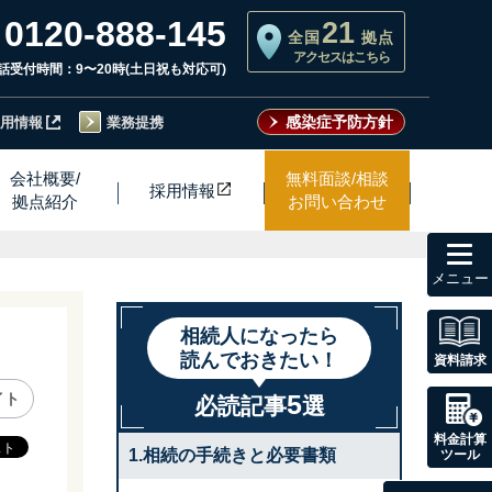
0120-888-145
21
全国
拠点
アクセスはこちら
話受付時間：9〜20時(土日祝も対応可)
感染症予防方針
用情報
業務提携
会社概要/
無料面談/相談
採用情
報
拠点紹介
お問い合わせ
toggl
navig
相続人になったら
読んでおきたい！
資料請求
5
イト
必読記事
選
料金計算
1.相続の手続きと必要書類
ツール