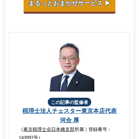
まるっとおまかせサービス ▶
この記事の監修者
税理士法人チェスター
東京本店代表
河合 厚
（
東京税理士会日本橋支部
所属｜登録番号：
143997号）