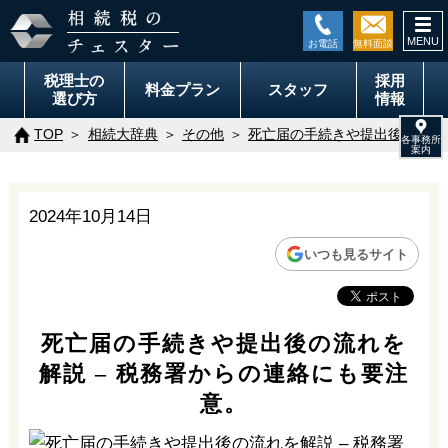
togg
navi
税理士の
採用
料金
プラン
スタッフ
選び方
情報
TOP
相続大辞典
その他
死亡届の手続きや提出後の流れを
2024年10月14日
いつも見るサイト
死亡届の手続きや提出後の流れを
解説 – 税務署からの連絡にも要注
意。