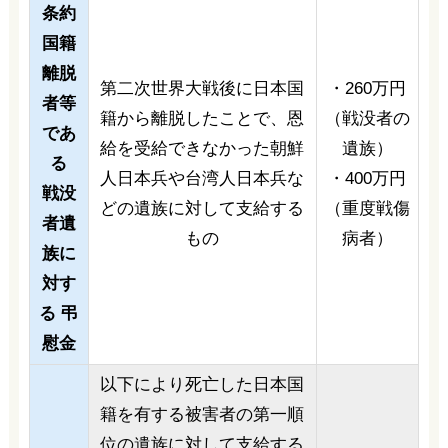
条約
国籍
離脱
第二次世界大戦後に日本国
・260万円
者等
籍から離脱したことで、恩
（戦没者の
であ
給を受給できなかった朝鮮
遺族）
る
人日本兵や台湾人日本兵な
・400万円
戦没
どの遺族に対して支給する
（重度戦傷
者遺
もの
病者）
族に
対す
る 弔
慰金
以下により死亡した日本国
籍を有する被害者の第一順
位の遺族に対して支給する