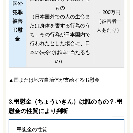
国外
もの
犯罪
・200万円
（日本国外での人の生命ま
被害
（被害者一
たは身体を害する行為のう
弔慰
人あたり）
ち、その行為が日本国内で
金
行われたとした場合に、日
本の法令では罪に当たるも
の）
▲国または地方自治体が支給する弔慰金
3.弔慰金（ちょういきん）は誰のもの？-弔
慰金の性質により判断
弔慰金の性質