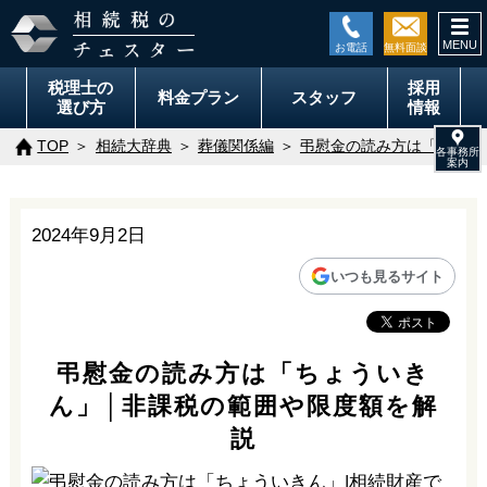
togg
navi
税理士の
採用
料金
プラン
スタッフ
選び方
情報
TOP
相続大辞典
葬儀関係編
弔慰金の読み方は「ちょう
2024年9月2日
いつも見るサイト
弔慰金の読み方は「ちょういき
ん」│非課税の範囲や限度額を解
説