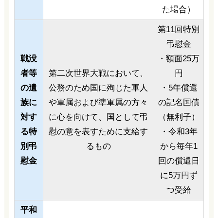
た場合）
第11回特別
弔慰金
戦没
・額面25万
者等
第二次世界大戦において、
円
の遺
公務のため国に殉じた軍人
・5年償還
族に
や軍属および準軍属の方々
の記名国債
対す
に心を向けて、国として弔
（無利子）
る特
慰の意を表すために支給す
・令和3年
別弔
るもの
から毎年1
慰金
回の償還日
に5万円ず
つ受給
平和