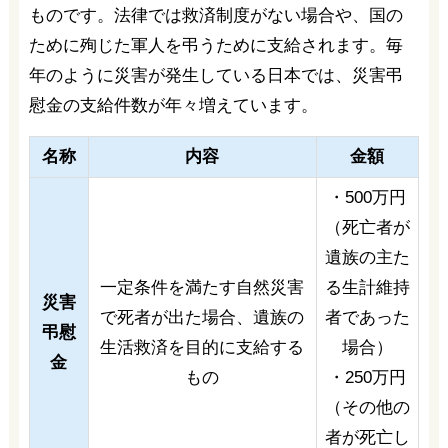
ものです。法律では救済制度がない場合や、国の
ために殉じた軍人を弔うために支給されます。毎
年のように災害が発生している日本では、災害弔
慰金の支給件数が年々増えています。
名称
内容
金額
・500万円
（死亡者が
遺族の主た
一定条件を満たす自然災害
る生計維持
災害
で死者が出た場合、遺族の
者であった
弔慰
生活救済を目的に支給する
場合）
金
もの
・250万円
（その他の
者が死亡し