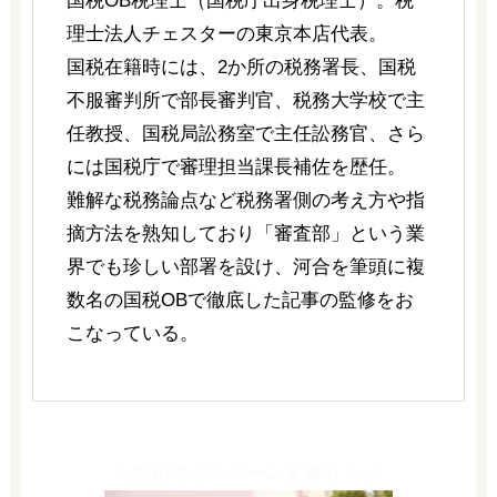
国税OB税理士（国税庁出身税理士）。税
理士法人チェスターの東京本店代表。
国税在籍時には、2か所の税務署長、国税
不服審判所で部長審判官、税務大学校で主
任教授、国税局訟務室で主任訟務官、さら
には国税庁で審理担当課長補佐を歴任。
難解な税務論点など税務署側の考え方や指
摘方法を熟知しており「審査部」という業
界でも珍しい部署を設け、河合を筆頭に複
数名の国税OBで徹底した記事の監修をお
こなっている。
＼採用キャンペーン実施中！-／