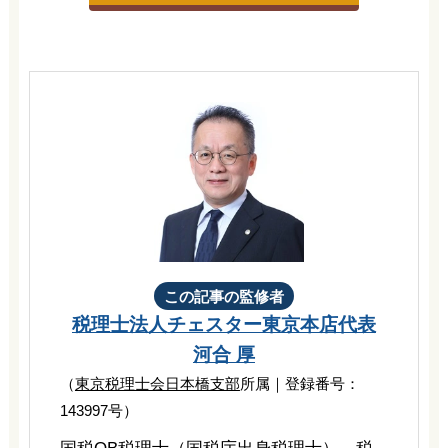
この記事の監修者
税理士法人チェスター
東京本店代表
河合 厚
（
東京税理士会日本橋支部
所属｜登録番号：
143997号）