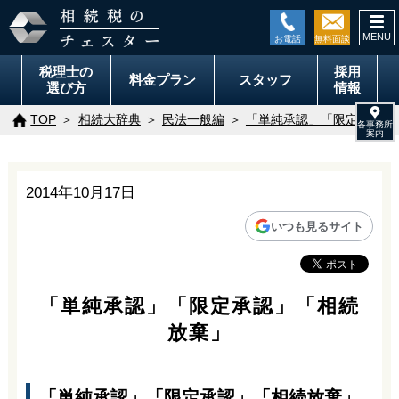
togg
navi
税理士の
採用
料金
プラン
スタッフ
選び方
情報
TOP
相続大辞典
民法一般編
「単純承認」「限定承認」
2014年10月17日
いつも見るサイト
「単純承認」「限定承認」「相続
放棄」
「単純承認」「限定承認」「相続放棄」