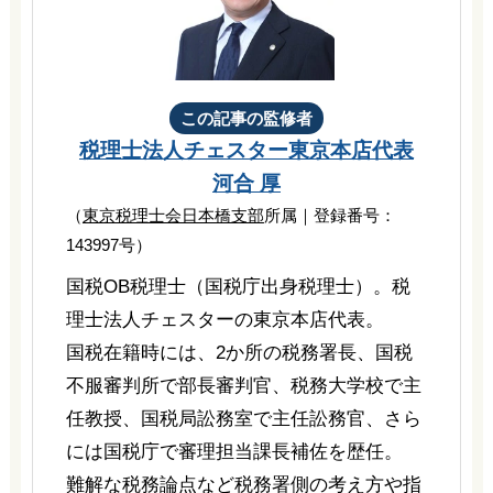
この記事の監修者
税理士法人チェスター
東京本店代表
河合 厚
（
東京税理士会日本橋支部
所属｜登録番号：
143997号）
国税OB税理士（国税庁出身税理士）。税
理士法人チェスターの東京本店代表。
国税在籍時には、2か所の税務署長、国税
不服審判所で部長審判官、税務大学校で主
任教授、国税局訟務室で主任訟務官、さら
には国税庁で審理担当課長補佐を歴任。
難解な税務論点など税務署側の考え方や指