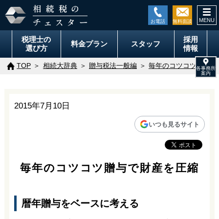
togg
navi
税理士の
採用
料金
プラン
スタッフ
選び方
情報
TOP
相続大辞典
贈与税法一般編
毎年のコツコツ贈与で
2015年7月10日
いつも見るサイト
毎年のコツコツ贈与で財産を圧縮
暦年贈与をベースに考える