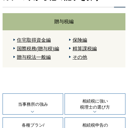
贈与税編
住宅取得資金編
保険編
国際税務(贈与税)編
精算課税編
贈与税法一般編
その他
相続税に強い
当事務所の
強み
税理士の
選び方
各種プラン/
相続税申告の