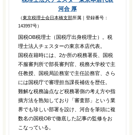
河合 厚
（
東京税理士会日本橋支部
所属｜登録番号：
143997号）
国税OB税理士（国税庁出身税理士）。税
理士法人チェスターの東京本店代表。
国税在籍時には、2か所の税務署長、国税
不服審判所で部長審判官、税務大学校で主
任教授、国税局訟務室で主任訟務官、さら
には国税庁で審理担当課長補佐を歴任。
難解な税務論点など税務署側の考え方や指
摘方法を熟知しており「審査部」という業
界でも珍しい部署を設け、河合を筆頭に複
数名の国税OBで徹底した記事の監修をお
こなっている。