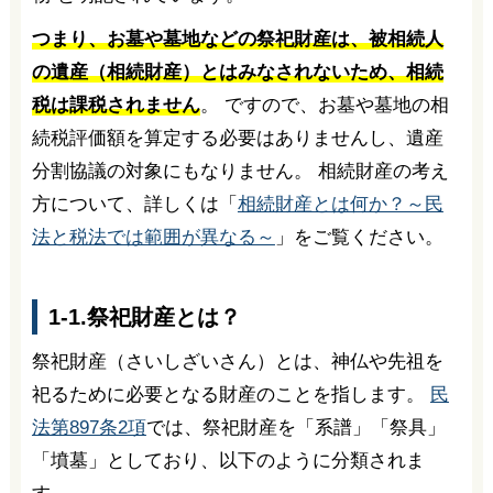
つまり、お墓や墓地などの祭祀財産は、被相続人
の遺産（相続財産）とはみなされないため、相続
税は課税されません
。 ですので、お墓や墓地の相
続税評価額を算定する必要はありませんし、遺産
分割協議の対象にもなりません。 相続財産の考え
方について、詳しくは「
相続財産とは何か？～民
法と税法では範囲が異なる～
」をご覧ください。
1-1.祭祀財産とは？
祭祀財産（さいしざいさん）とは、神仏や先祖を
祀るために必要となる財産のことを指します。
民
法第897条2項
では、祭祀財産を「系譜」「祭具」
「墳墓」としており、以下のように分類されま