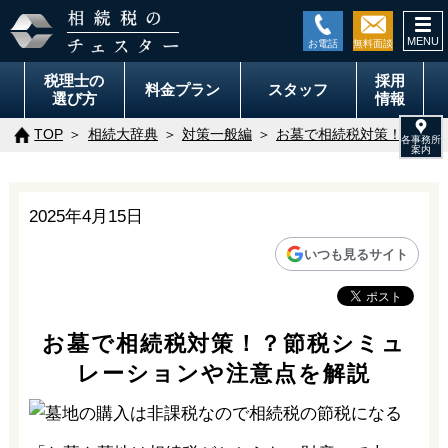
togg
navi
税理士の
採用
料金
プラン
スタッフ
選び方
情報
TOP
相続大辞典
対策一般編
お墓で相続税対策！？節税
2025年4月15日
いつも見るサイト
お墓で相続税対策！？節税シミュ
レーションや注意点を解説