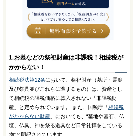
1.お墓などの祭祀財産は非課税！相続税が
かからない！
相続税法第12条
において、祭祀財産（墓所・霊廟
及び祭具並びこれらに準ずるもの）は、資産とし
て相続税の課税価格に算入されない「非課税財
産」と定められています。 また、国税庁「
相続税
がかからない財産
」においても、“墓地や墓石、仏
壇、仏具、神を祭る道具など日常礼拝をしている
物”と明記されています。