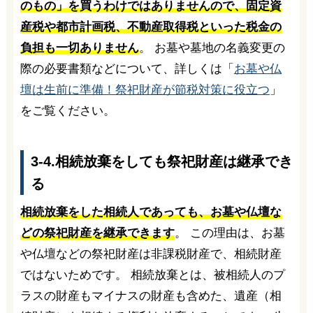
のもの」を買うわけではありませんので、固定資
産税や都市計画税、不動産取得税といった税金の
負担も一切ありません
。 お墓や墓地の名義変更の
際の必要書類などについて、詳しくは「
お墓や仏
壇は生前に準備！祭祀財産が節税対策に役立つ
」
をご覧ください。
3-4.相続放棄をしても祭祀財産は継承でき
る
相続放棄をした相続人であっても、お墓や仏壇な
どの祭祀財産を継承できます
。 この理由は、お墓
や仏壇などの祭祀財産は非課税財産で、相続財産
ではないためです。 相続放棄とは、被相続人のプ
ラスの財産もマイナスの財産も含めた、遺産（相