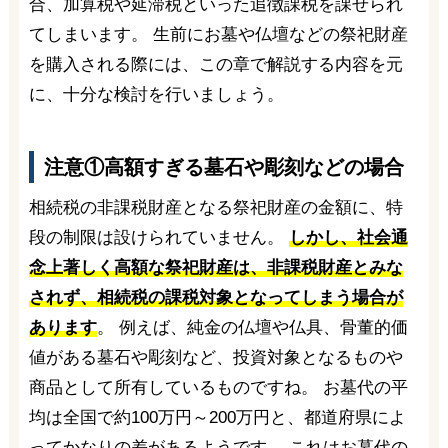
合、加算税や延滞税といった追徴課税を課せられ
てしまいます。 生前にお墓や仏壇などの祭祀財産
を購入される際には、この章で解説する内容を元
に、十分な検討を行いましょう。
注意①高額すぎる墓石や彫刻などの場合
相続税の非課税財産となる祭祀財産の金額に、特
段の制限は設けられていません。
しかし、社会通
念上著しく高額な祭祀財産は、非課税財産とみな
されず、相続税の課税対象となってしまう場合が
あります
。 例えば、純金の仏壇や仏具、骨董的価
値がある墓石や彫刻など、投資対象となるものや
商品として所有しているものですね。 お墓代の平
均は全国で約100万円～200万円と、都道府県によ
ってかなりの差があるようです。 これはお墓代の