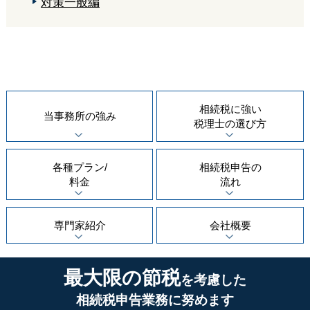
対策一般編
相続税に強い
当事務所の
強み
税理士の
選び方
各種プラン/
相続税申告の
料金
流れ
専門家紹介
会社概要
最大限の節税
を考慮した
相続税申告業務に努めます