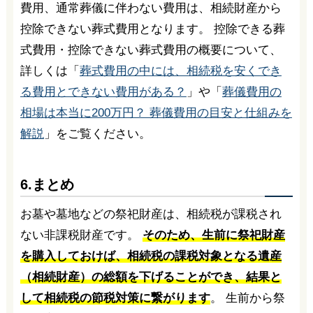
費用、通常葬儀に伴わない費用は、相続財産から
控除できない葬式費用となります。 控除できる葬
式費用・控除できない葬式費用の概要について、
詳しくは「
葬式費用の中には、相続税を安くでき
る費用とできない費用がある？
」や「
葬儀費用の
相場は本当に200万円？ 葬儀費用の目安と仕組みを
解説
」をご覧ください。
6.まとめ
お墓や墓地などの祭祀財産は、相続税が課税され
ない非課税財産です。
そのため、生前に祭祀財産
を購入しておけば、相続税の課税対象となる遺産
（相続財産）の総額を下げることができ、結果と
して相続税の節税対策に繋がります
。 生前から祭