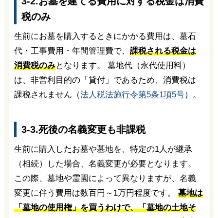
3-2.お墓を建てる費用に対する税金は消費
税のみ
生前にお墓を購入するときにかかる費用は、墓石
代・工事費用・年間管理費で、
課税される税金は
消費税のみ
となります。 墓地代（永代使用料）
は、非営利目的の「貸付」であるため、消費税は
課税されません（
法人税法施行令第5条1項5号
）。
3-3.死後の名義変更も非課税
生前に購入したお墓や墓地を、特定の1人が継承
（相続）した場合、名義変更が必要となります。
この際、墓地や霊園によって異なりますが、名義
変更に伴う費用は数百円～1万円程度です。
墓地は
「墓地の使用権」を買うわけで、「墓地の土地そ